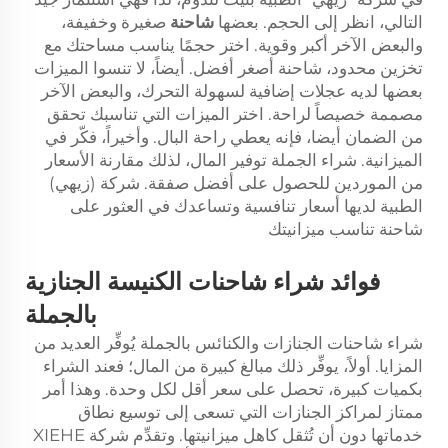
التالي، انظر إلى الحجم. بعضها
شاحنة
صغيرة وخفيفة،
والبعض الآخر أكبر وقوية. اختر حجمًا يناسب مساحتك مع
تخزين محدود، شاحنة أصغر أفضل. أيضاً، لا تنسوا الميزات
بعضها لديه عجلات إضافية لسهولة التحرك، والبعض الآخر
مصممة خصيصاً لراحة. اختر الميزات التي تناسبك تحقق
من الضمان أيضا، فإنه يعطي راحة البال. وأخيراً، فكّر في
الميزانية. شراء الجملة توفير المال، لذلك مقارنة الأسعار
من الموردين للحصول على أفضل صفقة. شركة (زيهي)
الطبية لديها أسعار تنافسية وتساعدك في العثور على
شاحنة تناسب ميزانيتك
فوائد شراء شاحنات الكنيسة الجنازية
بالجملة
شراء شاحنات الجنازات والكنائس بالجملة يُوفِّر العديد من
المزايا. أولاً، يوفِّر ذلك مبالغ كبيرة من المال؛ فعند الشراء
بكميات كبيرة، تحصل على سعر أقل لكل وحدة. وهذا أمر
ممتاز لمراكز الجنازات التي تسعى إلى توسيع نطاق
خدماتها دون أن تُثقل كاهل ميزانيتها. وتقدِّم شركة XIEHE