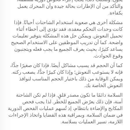
والتأكد من أن الإطارات بحالة جيدة وأن المحرك يعمل
بكفاءة.
مشكلة أخرى هي صعوبة استخدام الشاحنات أحيانًا. فإذا
كانت وحدات التحكم معقدة، فقد تؤدي إلى أخطاء أثناء
تحميل النعوش. ويمكن حل هذه المشكلة بتوفير تعليمات
واضحة. كما أن تدريب الموظفين على الاستخدام الصحيح
يساعد كثيرًا، بحيث يعرف الجميع ما يجب فعله ويتجنبون
وقوع الحوادث.
كما أن الحجم قد يسبب مشاكل أيضًا. فإذا كان صغيرًا جدًّا،
فإنه لا يستوعب النعوش؛ وإذا كان كبيرًا جدًّا، يصعب ركنه.
ويمكن الوقاية من ذلك باختيار الحجم المناسب لنوافذ
النعوش الخاصة بك.
السلامة دائمًا ما تكون مصدر قلقٍ. فإذا لم تكن الشاحنة
آمنة، فإن ذلك يعرّض الجميع للخطر. لذا يجب فحص
المكابح والإضاءة بانتظام، إذ تُسهم عمليات الفحص الدورية
في ضمان السلامة. وبمراقبة هذه القضايا واتخاذ الإجراءات
اللازمة، تسير العمليات بسلاسة.