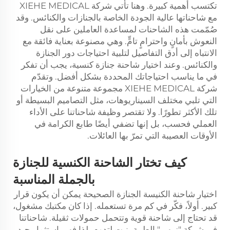
تكتسب أهمية كبيرة. وهنا تأتي شركة XIEHE MEDICAL
مع شاحناتها عالية الجودة الخاصة بالجنازات والكنائس. وقد
صُمّمت هذه الشاحنات لمساعدة العاملين على نقل
النعوش بأمانٍ واحترامٍ تامٍّ. وهي مصنوعة بعناية فائقة مع
الانتباه إلى أدق التفاصيل لتلبية احتياجات دور الجنازة
والكنائس. وعند اختيار شاحنة جنازة كنسية، يجب أن تفكر
في ما يناسب احتياجاتك المحددة بشكل أفضل. وتقدّم
شركة XIEHE MEDICAL مجموعة متنوعة من الخيارات
التي تلبي مختلف السيناريوهات، مثل التصاميم البسيطة أو
تلك الأكثر تطورًا. ولا تقتصر وظيفة شاحناتنا على الأداء
العملي فحسب، بل إنها تضفي أيضًا طابع الكرامة في
الأوقات العصيبة التي تمرّ بها العائلات.
كيف تختار الشاحنة الكنسية للجنازة
بالجملة المناسبة
اختيار شاحنة الكنيسة الجنازة الصحيحة يمكن أن يكون قرار
كبير. أولاً، فكّر في كم مرة تستعمله. إذا كان مكتبك مشغول،
قد تحتاج إلى شاحنة قوية وتتحمل حمولات ثقيلة. شاحناتنا
في شركة "زيهي" الطبية بنيت لتدوم، لذا فهي استثمار جيد