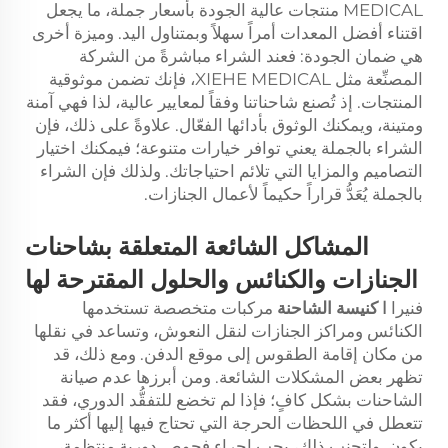
MEDICAL منتجات عالية الجودة بأسعار جملة، ما يجعل
اقتناء أفضل المعدات أمراً سهلاً وبمتناول اليد. وميزة أخرى
هي ضمان الجودة: فعند الشراء مباشرةً من الشركة
المصنِّعة مثل XIEHE MEDICAL، فإنك تضمن موثوقية
المنتجات. إذ تُصنع شاحناتنا وفقاً لمعايير عالية، لذا فهي آمنة
ومتينة، ويمكنك الوثوق بأدائها الفعّال. علاوةً على ذلك، فإن
الشراء بالجملة يعني توافر خيارات متنوعة؛ فيمكنك اختيار
التصاميم والمزايا التي تلائم احتياجاتك. ولذلك فإن الشراء
بالجملة يُعَدُّ قراراً حكيماً لأعمال الجنازات.
المشاكل الشائعة المتعلقة بشاحنات
الجنازات والكنائس والحلول المقترحة لها
فنيرا
l
كنيسة الشاحنة
مركبات متخصصة تستخدمها
الكنائس ومراكز الجنازات لنقل النعوش، وتساعد في نقلها
من مكان إقامة الطقوس إلى موقع الدفن. ومع ذلك، قد
تظهر بعض المشكلات الشائعة. ومن أبرزها عدم صيانة
الشاحنات بشكل كافٍ؛ فإذا لم تخضع للتفقُّد الدوري، فقد
تتعطل في اللحظات الحرجة التي تحتاج فيها إليها أكثر ما
يكون. ولتجنب ذلك، يجب إجراء فحوص دورية منتظمة،