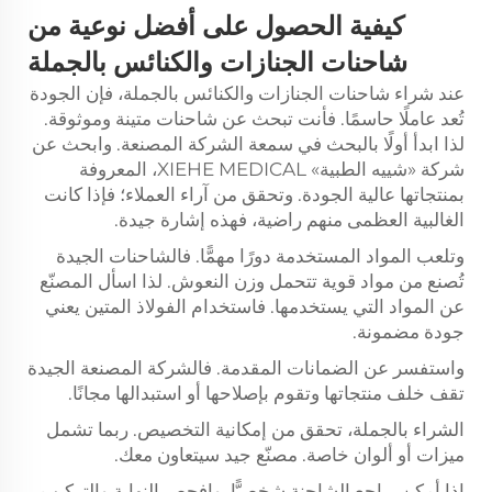
كيفية الحصول على أفضل نوعية من
شاحنات الجنازات والكنائس بالجملة
عند شراء شاحنات الجنازات والكنائس بالجملة، فإن الجودة
تُعد عاملًا حاسمًا. فأنت تبحث عن شاحنات متينة وموثوقة.
لذا ابدأ أولًا بالبحث في سمعة الشركة المصنعة. وابحث عن
شركة «شييه الطبية» XIEHE MEDICAL، المعروفة
بمنتجاتها عالية الجودة. وتحقق من آراء العملاء؛ فإذا كانت
الغالبية العظمى منهم راضية، فهذه إشارة جيدة.
وتلعب المواد المستخدمة دورًا مهمًّا. فالشاحنات الجيدة
تُصنع من مواد قوية تتحمل وزن النعوش. لذا اسأل المصنّع
عن المواد التي يستخدمها. فاستخدام الفولاذ المتين يعني
جودة مضمونة.
واستفسر عن الضمانات المقدمة. فالشركة المصنعة الجيدة
تقف خلف منتجاتها وتقوم بإصلاحها أو استبدالها مجانًا.
الشراء بالجملة، تحقق من إمكانية التخصيص. ربما تشمل
ميزات أو ألوان خاصة. مصنّع جيد سيتعاون معك.
إذا أمكن، راجع الشاحنة شخصيًّا. وافحص النهاية والتركيب