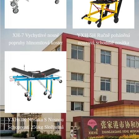
XH-7 Vychytlivé nosné
YXH-5H Ručně poháněná
popruhy hlinomilová koster
nouzová schodiště nosítka
kostelní vozík
YXH-3K Nosítka S Nosnou
Schopností 250kg Složitelná
Aluminová Ambulance