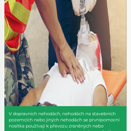
V dopravních nehodách, nehodách na stavebních
pozemcích nebo jiných nehodách se prvnípomocní
nosítka používají k převozu zraněných nebo