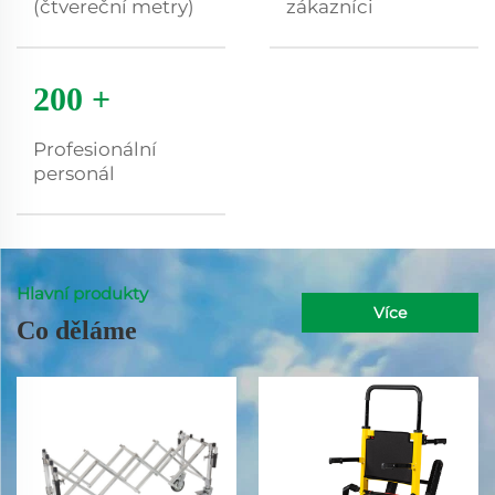
(čtvereční metry)
zákazníci
200
+
Profesionální
personál
Hlavní produkty
Více
Co děláme