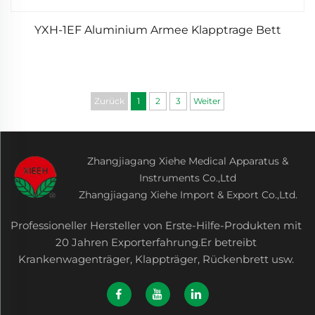
YXH-1EF Aluminium Armee Klapptrage Bett
Zurück
1
2
3
Weiter
Zhangjiagang Xiehe Medical Apparatus &
Instruments Co.,Ltd
Zhangjiagang Xiehe Import & Export Co.,Ltd.
Professioneller Hersteller von Erste-Hilfe-Produkten mit
20 Jahren Exporterfahrung.Er betreibt
Krankenwagenträger, Klappträger, Rückenbrett usw.