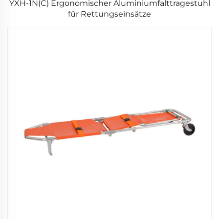
YXH-1N(C) Ergonomischer Aluminiumfalttragestuhl
für Rettungseinsätze