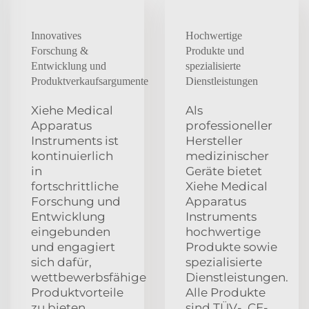
Innovatives
Hochwertige
Forschung &
Produkte und
Entwicklung und
spezialisierte
Produktverkaufsargumente
Dienstleistungen
Xiehe Medical
Als
Apparatus
professioneller
Instruments ist
Hersteller
kontinuierlich
medizinischer
in
Geräte bietet
fortschrittliche
Xiehe Medical
Forschung und
Apparatus
Entwicklung
Instruments
eingebunden
hochwertige
und engagiert
Produkte sowie
sich dafür,
spezialisierte
wettbewerbsfähige
Dienstleistungen.
Produktvorteile
Alle Produkte
zu bieten.
sind TÜV-, CE-