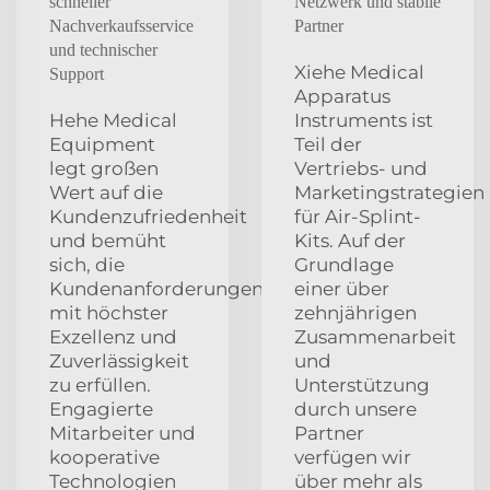
schneller
Netzwerk und stabile
Nachverkaufsservice
Partner
und technischer
Xiehe Medical
Support
Apparatus
Hehe Medical
Instruments ist
Equipment
Teil der
legt großen
Vertriebs- und
Wert auf die
Marketingstrategien
Kundenzufriedenheit
für Air-Splint-
und bemüht
Kits. Auf der
sich, die
Grundlage
Kundenanforderungen
einer über
mit höchster
zehnjährigen
Exzellenz und
Zusammenarbeit
Zuverlässigkeit
und
zu erfüllen.
Unterstützung
Engagierte
durch unsere
Mitarbeiter und
Partner
kooperative
verfügen wir
Technologien
über mehr als