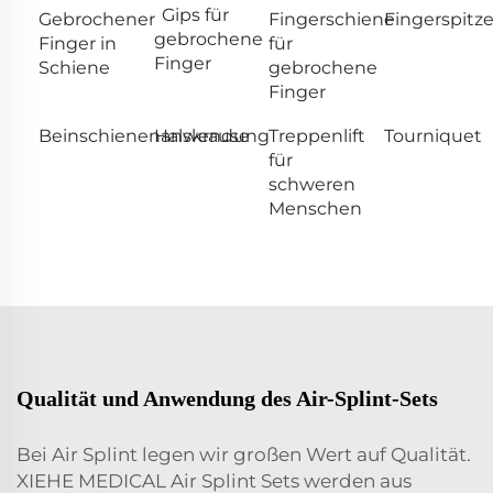
Gips für
Gebrochener
Fingerschiene
Fingerspitz
gebrochene
Finger in
für
Finger
Schiene
gebrochene
Finger
Beinschienenanwendung
Halskrause
Treppenlift
Tourniquet
für
schweren
Menschen
Qualität und Anwendung des Air-Splint-Sets
Bei Air Splint legen wir großen Wert auf Qualität.
XIEHE MEDICAL Air Splint Sets werden aus