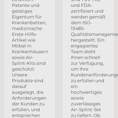
Patente und
und FDA-
geistiges
zertifiziert und
Eigentum für
werden gemäß
Krankenbetten,
dem ISO-
medizinische
13485-
Erste-Hilfe-
Qualitätsmanageme
Artikel wie
hergestellt. Ein
Möbel in
engagiertes
Krankenhäusern
Team steht
sowie Air-
Ihnen schnell
Splint-Kits sind
zur Verfügung,
geschützt.
um Ihre
Unsere
Kundenanforderung
Produkte sind
zu erfüllen und
darauf
ein
ausgelegt, die
hochwertiges
Anforderungen
sowie
der Kunden zu
zuverlässiges
erfüllen, und
Air-Splint-Set
entsprechen
zu liefern. Ob