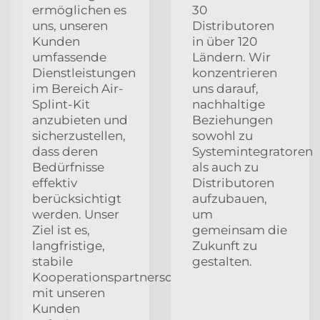
ermöglichen es
30
uns, unseren
Distributoren
Kunden
in über 120
umfassende
Ländern. Wir
Dienstleistungen
konzentrieren
im Bereich Air-
uns darauf,
Splint-Kit
nachhaltige
anzubieten und
Beziehungen
sicherzustellen,
sowohl zu
dass deren
Systemintegratoren
Bedürfnisse
als auch zu
effektiv
Distributoren
berücksichtigt
aufzubauen,
werden. Unser
um
Ziel ist es,
gemeinsam die
langfristige,
Zukunft zu
stabile
gestalten.
Kooperationspartnerschaften
mit unseren
Kunden