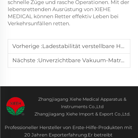
schnelle Züge und rasche Operationen. Mit der
lebensrettenden Ausrüstung von XIEHE
MEDICAL können Retter effektiv Leben bei
Verkehrsunfällen retten.
Vorherige :
Ladestabilität verstellbare Höhen Sargkarren für mehrstöckige Bestattungshäuser
Nächste :
Unverzichtbare Vakuum-Matratzentrage in Krankenhausqualität für Ersthelfer
Zhangjiagang Xiehe Medical Apparatus &
Instruments Co.,Ltd
Zhangjiagang Xiehe Import & Export Co.,Ltd.
Professioneller Hersteller von Erste-Hilfe-Produkten mit
20 Jahren Exporterfahrung.Er betreibt