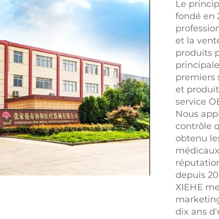
Le princi
fondé en
professio
et la ven
produits 
principal
premiers 
et produi
service O
Nous appl
contrôle 
obtenu les
médicaux
réputation
depuis 20
XIEHE med
marketing
dix ans d'