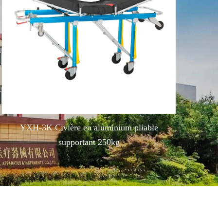
YXH-3K Civière en aluminium pliable
supportant 250kg