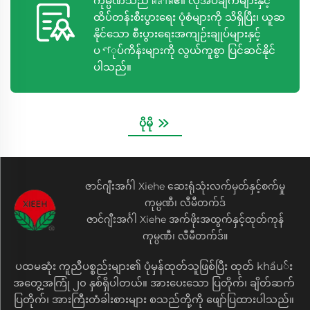
ကုမ္ပဏီသည် ตลาด၏ လိုအပ်ချက်များနှင့်
ထိပ်တန်းစီးပွားရေး ပုံစံများကို သိရှိပြီး၊ ယူဆ
နိုင်သော စီးပွားရေးအကျဉ်းချုပ်များနှင့်
ပণုပ်ကိန်းများကို လွယ်ကူစွာ ပြင်ဆင်နိုင်
ပါသည်။
ပိုမို
ဇာင်ဂျီးအင်္ဂါ Xiehe ဆေးရုံသုံးလက်မှတ်နှင့်စက်မှု
ကုမ္ပဏီ၊ လီမီတက်ဒ်
ဇာင်ဂျီးအင်္ဂါ Xiehe အက်ဖိုးအထွက်နှင့်ထုတ်ကုန်
ကုမ္ပဏီ၊ လီမီတက်ဒ်။
ပထမဆုံး ကူညီပစ္စည်းများ၏ ပုံမှန်ထုတ်သူဖြစ်ပြီး ထုတ် khẩu်း
အတွေ့အကြုံ ၂၀ နှစ်ရှိပါတယ်။ အားပေးသော ပြတိုက်၊ ချိတ်ဆက်
ပြတိုက်၊ အားကြီးတံခါးစားများ စသည်တို့ကို ဖျော်ပြထားပါသည်။