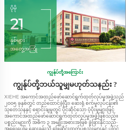
ပိုမို
21
နှစ်များ
အတွေ့အကြုံ
ကျွန်ုပ်တို့အကြောင်း
ကျွန်ုပ်တို့ဘယ်သူမျှမဟုတ်သနည်း ?
XIEHE အကောင်အထည်ဖော်ဆောင်ရွက်ထုတ်လုပ်မှုအဖွဲ့သည်
၂၀၀၅ ခုနှစ်တွင် တည်ထောင်ခဲ့ပြီး၊ ဆေးရုံ စက်မှုလုပ်ငန်း၏
သုတေသနနှင့် ရောင်းချမှုတွင် ပိုင်ဆိုင်သော ပံ့ပိုးမှုများဖြင့်
အကောင်အထည်ဖော်ဆောင်ရွက်ထုတ်လုပ်မှုအဖွဲ့ဖြစ်သည်။
ပစ္စည်းများကို အဓိက ၃ အမျိုးအစားအဖြစ် ခွဲခြားနိုင်သည်-
အရေးပေါ်မှု ဆေးခန်းသို့ ဖြေဆိုင်းထုတ်ပစ္စည်းများနှင့် ပါဝင်