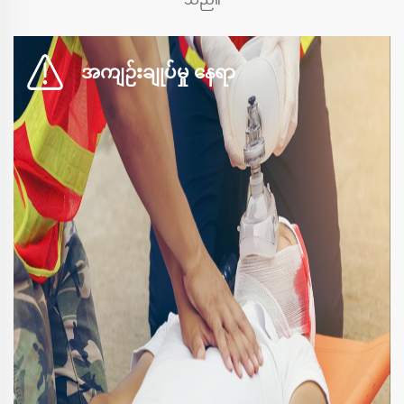
အကျဉ်းချုပ်မှု နေရာ