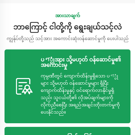
အားသာချက်
ဘာကြောင့် ငါတို့ကို ရွေးချယ်သင့်လဲ
ကျွန်ုပ်တို့သည် သင့်အား အကောင်းဆုံးဝန်ဆောင်မှုကို ပေးပါသည်
ပণ္ပုံအား သို့မဟုတ် ဝန်ဆောင်မှု၏
အကောင်းမှု
ကုမ္ပဏီတွင် ကျောက်ထိန်းမှုရှိသော ပণ္ပုံ
များ သို့မဟုတ် ဝန်ဆောင်မှုများ ရှိပြီး
ကျောက်ထိန်းမှုနှင့် ဝင်ရောက်လာနိုင်မှုရှိ
သည်၊ သူငယ်တို့၏ လိုအပ်ချက်များကို
လိုက်ညီစေပြီး အရည်အချင်းတိုးတက်မှုကို
ပေးနိုင်သည်။