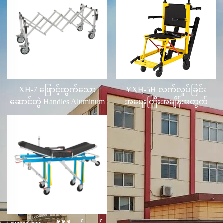
XH-7 ဖြောင့်ထွက်သော
YXH-5H လက်လှုပ်ခြင်း
ဆောင်တွဲ Handles Aluminum
အရေးကြီးအချိန်အတွက်
Alloy Church Truck
အဆင့်ဆေးကြိုက်