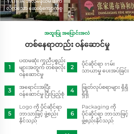
YXH-3K အလီမီနီယမ် ဖျက်
လိုက်သော ဆေးရုံကျောက်စွ
ဂးမှု ဘက် အထောက်အပံ့
250kg ချိန်ထားသော
အထူးပြု အပြောင်းအလဲ
တစ်နေရာတည်း ဝန်ဆောင်မှု
ပထမဆုံး ကူညီပစ္စည်း
ပိုင်ဆိုင်ရာ บรမ်း
များအတွက် တစ်ခုလုံး
သာယာမှု ပေးအပ်ခြင်း
ဝန်ဆောင်မှု
အရောင်းအပြီး
ဖြုတ်လုပ်စရာများ ရှိရှိ
ဝန်ဆောင်မှု ပြီးပြည့်စုံ
ရှိရှိ
Logo ကို ပိုင်ဆိုင်ရာ
Packaging ကို
ဘာသာဖြင့် ဖွဲ့စည်း
ပိုင်ဆိုင်ရာ ဘာသာဖြင့်
နိုင်သည်
ဖွဲ့စည်းနိုင်သည်