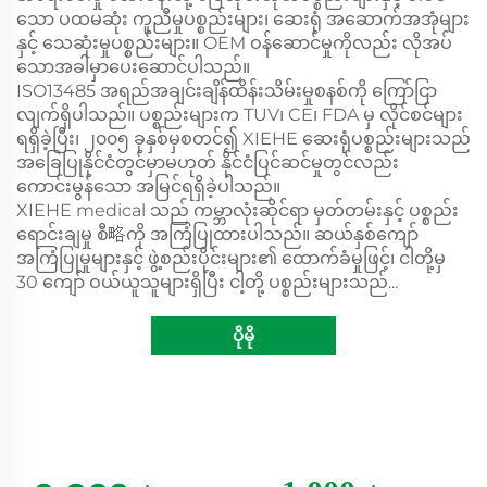
သော ပထမဆုံး ကူညီမှုပစ္စည်းများ၊ ဆေးရုံ အဆောက်အအုံများ
နှင့် သေဆုံးမှုပစ္စည်းများ။ OEM ဝန်ဆောင်မှုကိုလည်း လိုအပ်
သောအခါမှာပေးဆောင်ပါသည်။
ISO13485 အရည်အချင်းချိန်ထိန်းသိမ်းမှုစနစ်ကို ကြော်ငြာ
လျက်ရှိပါသည်။ ပစ္စည်းများက TUV၊ CE၊ FDA မှ လိုင်စင်များ
ရရှိခဲ့ပြီး၊ ၂၀၀၅ ခုနှစ်မှစတင်၍ XIEHE ဆေးရုံပစ္စည်းများသည်
အခြေပြုနိုင်ငံတွင်မှာမဟုတ် နိုင်ငံပြင်ဆင်မှုတွင်လည်း
ကောင်းမွန်သော အမြင်ရရှိခဲ့ပါသည်။
XIEHE medical သည် ကမ္ဘာလုံးဆိုင်ရာ မှတ်တမ်းနှင့် ပစ္စည်း
ရောင်းချမှု စီ略ကို အကြံပြုထားပါသည်။ ဆယ်နှစ်ကျော်
အကြံပြုမှုများနှင့် ဖွဲ့စည်းပိုင်းများ၏ ထောက်ခံမှုဖြင့်၊ ငါတို့မှ
30 ကျော် ဝယ်ယူသူများရှိပြီး ငါ့တို့ ပစ္စည်းများသည်...
ပိုမို