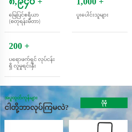
၈,၉၄၀
+
1,000
+
မြေပြင်ဧရိယာ
ပူးပေါင်းသူများ
(စတုရန်းမီတာ)
200
+
ပရောဖက်ရှင် လုပ်ငန်း
ရှိ လူမှုရင်းနှီး
အပူထုတ်ကုန်များ
ပိုမို
ငါတို့ဘာလုပ်ကြမလဲ?