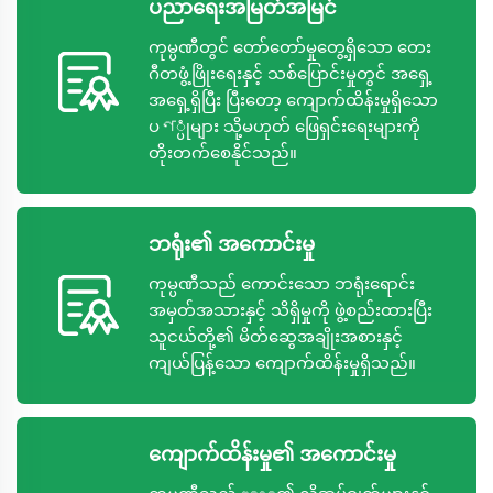
ပညာရေးအမြတ်အမြင်
ကုမ္ပဏီတွင် တော်တော်မှုတွေ့ရှိသော တေး
ဂီတဖွံ့ဖြိုးရေးနှင့် သစ်ပြောင်းမှုတွင် အရှေ့
အရှေ့ရှိပြီး ပြီးတော့ ကျောက်ထိန်းမှုရှိသော
ပণ္ပုံများ သို့မဟုတ် ဖြေရှင်းရေးများကို
တိုးတက်စေနိုင်သည်။
ဘရုံး၏ အကောင်းမှု
ကုမ္ပဏီသည် ကောင်းသော ဘရုံးရောင်း
အမှတ်အသားနှင့် သိရှိမှုကို ဖွဲ့စည်းထားပြီး
သူငယ်တို့၏ မိတ်ဆွေအချိုးအစားနှင့်
ကျယ်ပြန့်သော ကျောက်ထိန်းမှုရှိသည်။
ကျောက်ထိန်းမှု၏ အကောင်းမှု