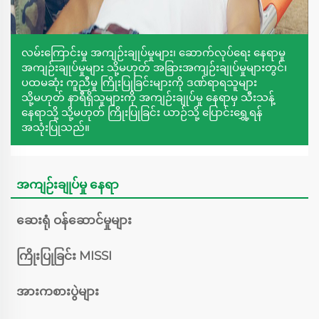
လမ်းကြောင်းမှု အကျဉ်းချုပ်မှုများ၊ ဆောက်လုပ်ရေး နေရာမှု
အကျဉ်းချုပ်မှုများ သို့မဟုတ် အခြားအကျဉ်းချုပ်မှုများတွင်၊
ပထမဆုံး ကူညီမှု ကြိုးပြုခြင်းများကို ဒဏ်ရာရသူများ
သို့မဟုတ် နာရီရှိသူများကို အကျဉ်းချုပ်မှု နေရာမှ သီးသန့်
နေရာသို့ သို့မဟုတ် ကြိုးပြုခြင်း ယာဉ်သို့ ပြောင်းရွှေ့ရန်
အသုံးပြုသည်။
အကျဉ်းချုပ်မှု နေရာ
ဆေးရုံ ဝန်ဆောင်မှုများ
ကြိုးပြုခြင်း MISSI
အားကစားပွဲများ