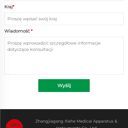
Kraj
*
Wiadomość
*
Wyślij
Zhangjiagang Xiehe Medical Apparatus &
Instruments Co., Ltd