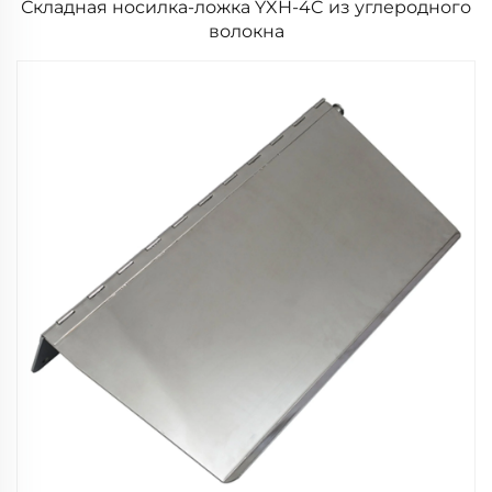
Складная носилка-ложка YXH-4C из углеродного
волокна