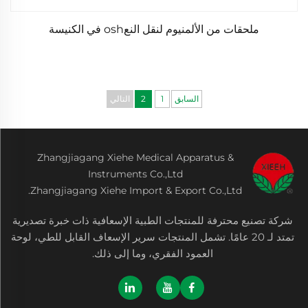
ملحقات من الألمنيوم لنقل النعosh في الكنيسة
السابق
1
2
التالي
Zhangjiagang Xiehe Medical Apparatus &
Instruments Co.,Ltd
Zhangjiagang Xiehe Import & Export Co.,Ltd.
شركة تصنيع محترفة للمنتجات الطبية الإسعافية ذات خبرة تصديرية
تمتد لـ 20 عامًا. تشمل المنتجات سرير الإسعاف القابل للطي، لوحة
العمود الفقري، وما إلى ذلك.