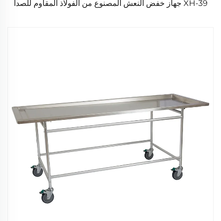
XH-39 جهاز خفض النعش المصنوع من الفولاذ المقاوم للصدأ