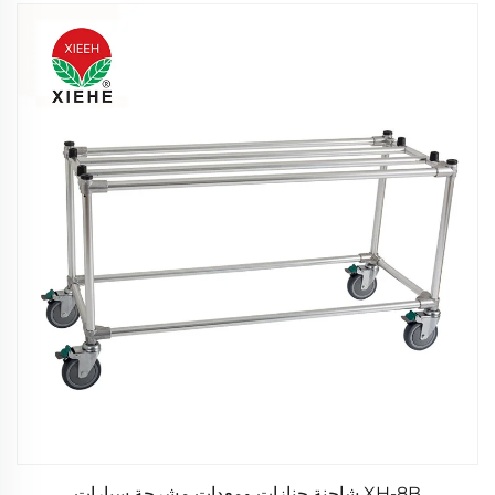
XH-8B شاحنة جنازات ومعدات مشرحة سيارات