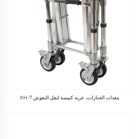
معدات الجنازات، عربة كنيسة لنقل النعوش XH-7