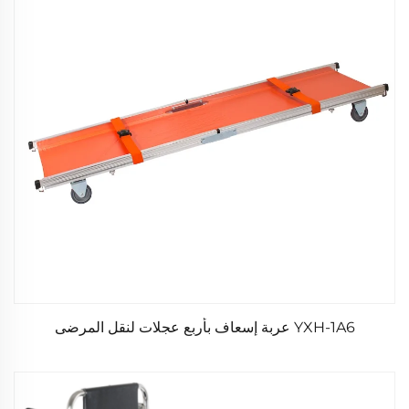
YXH-1A6 عربة إسعاف بأربع عجلات لنقل المرضى