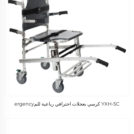
YXH-5C كرسي بعجلات احترافي رباعية للمergency