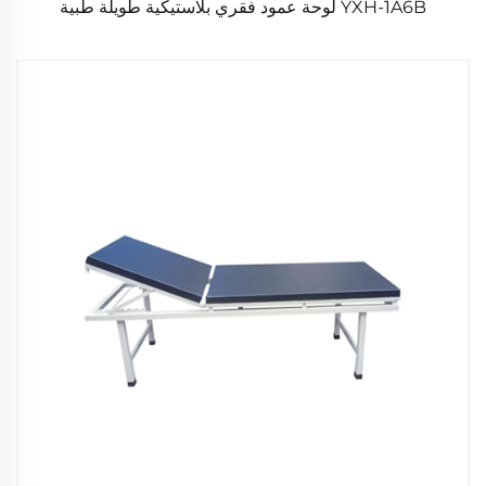
YXH-1A6B لوحة عمود فقري بلاستيكية طويلة طبية