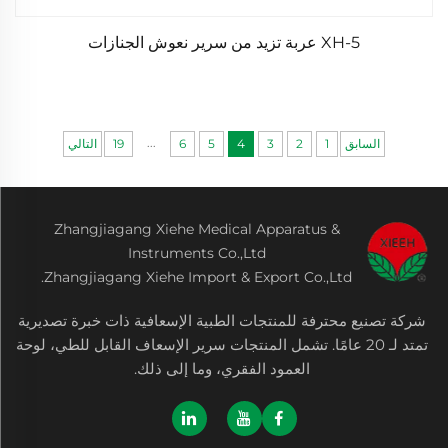
XH-5 عربة تزيد من سرير نعوش الجنازات
...
السابق
1
2
3
4
5
6
19
التالي
Zhangjiagang Xiehe Medical Apparatus &
Instruments Co.,Ltd
Zhangjiagang Xiehe Import & Export Co.,Ltd.
شركة تصنيع محترفة للمنتجات الطبية الإسعافية ذات خبرة تصديرية
تمتد لـ 20 عامًا. تشمل المنتجات سرير الإسعاف القابل للطي، لوحة
العمود الفقري، وما إلى ذلك.