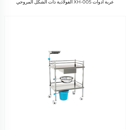
عربة أدوات XH-005 الفولاذية ذات الشكل المروحي