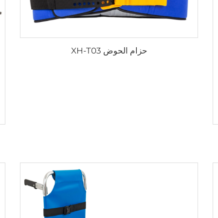
حزام الحوض XH-T03