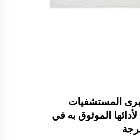
برى المستشفيات
أدائها الموثوق به في
حرجة