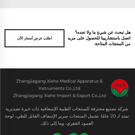
هل تبحث عن شيءٍ ما ولا تجده؟
اطلب عرض أسعار الآن
اتصل باستشاريينا للحصول على مزيد
من المنتجات المتاحة.
Zhangjiagang Xiehe Medical Apparatus &
Instruments Co.,Ltd
Zhangjiagang Xiehe Import & Export Co.,Ltd.
شركة تصنيع محترفة للمنتجات الطبية الإسعافية ذات خبرة تصديرية
تمتد لـ 20 عامًا. تشمل المنتجات سرير الإسعاف القابل للطي، لوحة
العمود الفقري، وما إلى ذلك.