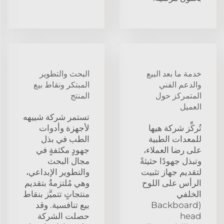
خدمة ما بعد البيع
البحث والتطوير
والدعم الفني
المبتكر ونقاط بيع
المتمركز حول
المنتج
العميل
تستمر شركة شييهه
تُركِّز شركة هيها
لأجهزة وأدوات
للمعدات الطبية
الطب في بذل
على رضا العملاء،
جهودٍ مكثفةٍ في
وتبذل جهودًا حثيثةً
مجال البحث
لتقديم جهاز تثبيت
والتطوير الإبداعي،
الرأس على اللوح
وهي مُلتزمةٌ بتقديم
الخلفي
منتجاتٍ تتميَّز بنقاط
(Backboard
بيع تنافسية. وقد
head
حصلت الشركة