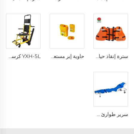
سترة إنقاذ حياة ثلاث قطع للبالغين للاستخدام اليومي
حاوية إبر مستعملة قابلة لإعادة الاستخدام للمستشفى XHE-06
YXH-5L كرسي كهربائي صاعد الدرج من نوع Xiehe
سرير طوارئ طيّ قابل للطي خفيف الوزن YXH-1A3