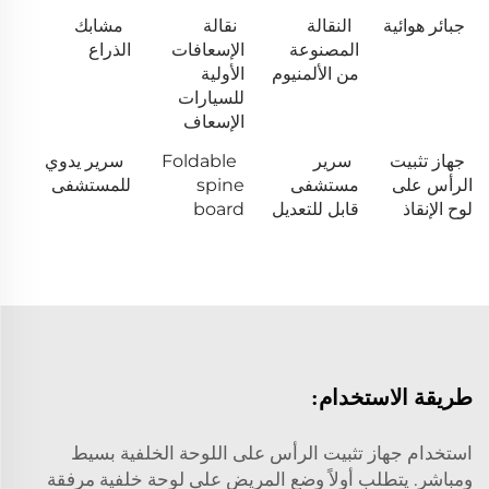
جبائر هوائية
النقالة
نقالة
مشابك
المصنوعة
الإسعافات
الذراع
من الألمنيوم
الأولية
للسيارات
الإسعاف
جهاز تثبيت
سرير
Foldable
سرير يدوي
الرأس على
مستشفى
spine
للمستشفى
لوح الإنقاذ
قابل للتعديل
board
طريقة الاستخدام:
استخدام جهاز تثبيت الرأس على اللوحة الخلفية بسيط
ومباشر. يتطلب أولاً وضع المريض على لوحة خلفية مرفقة