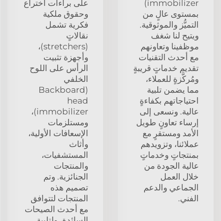
immobilizer)
على براءات اختراع
بمستوى عالٍ من
وحقوق ملكية
التميُّز والموثوقية.
فكرية تشمل
ويتيح لنا شغف
نقالاتٍ
موظفينا وتعاونهم
(stretchers)،
مع أحدث التقنيات
وأجهزة تثبيت
تقديم خدماتٍ قريبةٍ
الرأس على اللوح
ومُركَّزةٍ للعملاء،
الخلفي
مما يضمن تلبية
(Backboard
احتياجاتهم بكفاءةٍ
head
عالية. ونسعى إلى
immobilizer)،
إرساء تعاونٍ طويل
ومستلزمات
الأمد ومستقرٍ مع
الإسعافات الأولية،
عملائنا، وتزويدهم
وأثاث
بمنتجاتٍ وخدماتٍ
المستشفيات،
عالية الجودة من
والمنتجات
خلال العمل
الجنائزية. وتم
الجماعي والدعم
تصميم هذه
الفني.
المنتجات لتتوافق
مع أحدث الصيحات
السائدة، ولتلبية