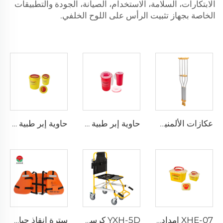
الابتكارات، السلامة، الاستخدام، الصيانة، الجودة والتطبيقات
الخاصة بجهاز تثبيت الرأس على اللوح الخلفي.
عكازات الألمنيوم XHE-10
حاوية إبر طبية مقاومة للثقب XHE-08
حاوية إبر طبية دائرية XHE-08
XHE-07 إمدادات طبية حاوية بلاستيكية للأدوات الحادة
YXH-5D كرسي كهربائي صاعد الدرج من نوع Xiehe
سترة إنقاذ حياة ثلاث قطع للبالغين للاستخدام اليومي