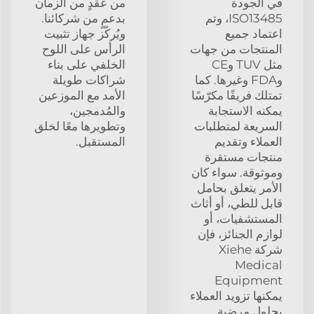
في الجودة
من عقدٍ من الزمان
ISO13485، وتم
بدعمٍ من شركائنا.
اعتماد جميع
ويُركّز جهاز تثبيت
المنتجات من جهات
الرأس على اللوح
مثل TUV وCE
الخلفي على بناء
وFDA وغيرها. كما
شراكات طويلة
تمتلك فريقًا مكرّسًا
الأمد مع الموزعين
يمكنه الاستجابة
والمُدمجين،
السريعة لمتطلبات
وتطويرها معًا لخلق
العملاء وتقديم
المستقبل.
منتجات مستقرة
وموثوقة. سواء كان
الأمر يتعلق بحامل
قابل للطي، أو أثاث
المستشفيات، أو
لوازم الجنائز، فإن
شركة Xiehe
Medical
Equipment
يمكنها تزويد العملاء
بحلول مرضية.