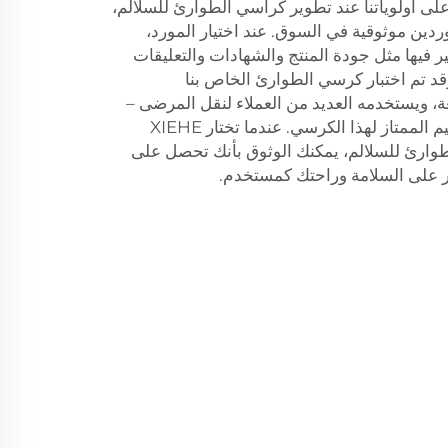
لى أولوياتنا عند تطوير كراسي الطوارئ للسلالم،
ردين موثوقية في السوق. عند اختيار المورد،
ر فيها مثل جودة المنتج والشهادات والتعليقات
 وقد تم اختبار كرسي الطوارئ الخاص بنا
ة، ويستخدمه العديد من العملاء لنقل المرضى –
ولا يمكنهم القيام بذلك لولا التصميم الممتاز لهذا الكرسي. عندما تختار XIEHE
سي الطوارئ للسلالم، يمكنك الوثوق بأنك تحصل على
ر على السلامة وراحتك كمستخدم.