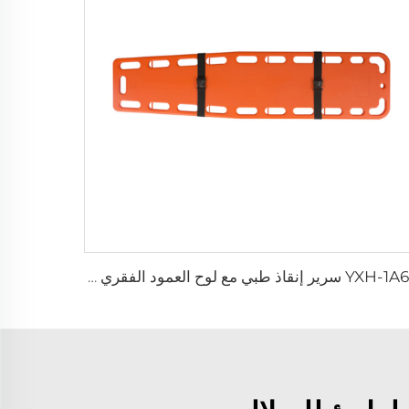
YXH-1A6E سرير إنقاذ طبي مع لوح العمود الفقري معدات طبية