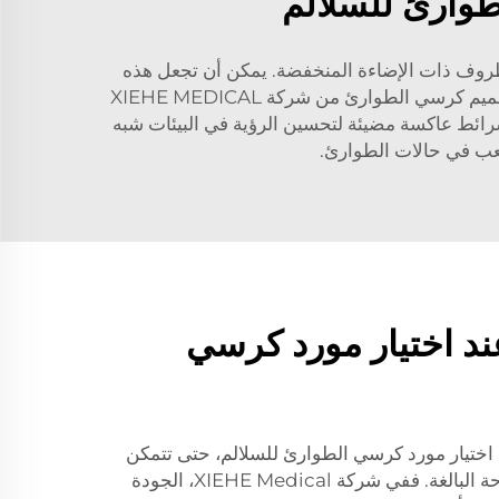
طوارئ للسلالم
لظروف ذات الإضاءة المنخفضة. يمكن أن تجعل هذه
المشكلات من الصعب على الأفراد الصعود أو النزول بالسلالم بكفاءة وسلامة أثناء الطوارئ. ولحل هذه المشكلة، تم تصميم كرسي الطوارئ من شركة XIEHE MEDICAL
مُسنن للثبات القوي، وشرائط عاكسة مضيئة لتحسين الرؤية في البيئات شبه
صعب في حالات الطوارئ.
ند اختيار مورد كرسي
 اختيار مورد كرسي الطوارئ للسلالم، حتى تتمكن
من اتخاذ قرار بثقة والشعور بالراحة البالغة. ففي شركة XIEHE Medical، الجودة