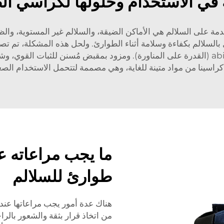
ة في الاستخدام وحلولها لكراسي ال
دمة على السلالم هي الأماكن الضيقة، والسلالم غير المستوية، وا
بعجلات دوارة تتيح الوظيفة وال maneuورabilidade (القدرة على المناورة). ومزود بمقبض 
 كراسينا من مواد متينة للغاية، وهي مصممة لتتحمل الاستخدام ال
ما يجب مراعاته ع
طوارئ للسلالم
هناك عدة أمور يجب مراعاتها عند