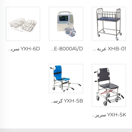
XHB-01 عربة أطفال في المستشفى
XHE-8000A\/D جهاز إزالة الرجفان
YXH-6D سرير حمل من الفولاذ المقاوم للصدأ من قطعتين مع جهاز رفع
YXH-5B كرسي صاعد الدرج القابل للطي للاستغاثة
YXH-5K سرير درج قابل للطي داخل المستشفيات المصنوع من الألمنيوم