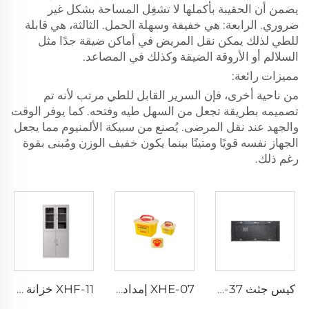
يضمن أن الحقيبة بأكملها لا تشغِل المساحة بشكل غير
ضروري. الرابعة: هي خفيفة وسهلة الحمل. الثالثة، هي قابلة
للطي لذلك يمكن نقل المريض في أماكن ضيقة جدًا مثل
السلالم أو الأروقة الضيقة وكذلك في المصاعد.
مميزات رائعة:
من ناحية أخرى، فإن السرير القابل للطي مرتب لأنه تم
تصميمه بطريقة تجعل من السهل طيه وفتحه. كما يوفر الوقت
والجهد عند نقل المرضى. يُصنع من سبيكة الألمنيوم مما يجعل
الجهاز نفسه قويًا ومتينًا بينما يكون خفيف الوزن ومُبنى بقوة
رغم ذلك.
كيس جثث XH-37 قابل للتصرف للاستخدام مرة واحدة
XHE-07 إمدادات طبية حاوية بلاستيكية للأدوات الحادة
XHF-11 خزانة أدوات ذات جودة عالية