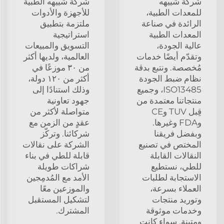
شركة شييهه
شركة شييهه الطبية
للمعدات الطبية،
للأجهزة والأدوات
الرائدة في صناعة
ملتزمة بتطبيق
المعدات الطبية
استراتيجية
عالية الجودة،
التسويق والمبيعات
وتقدّم أيضًا خدمات
العالمية، ولديها أكثر
مُخصصة. ونتبع بدقة
من ٣٠ موزعًا في
نظام ضبط الجودة
أكثر من ١٢٠ دولة،
ISO13485، وجميع
وذلك استنادًا إلى
منتجاتنا معتمدة من
جهود تعاونية
قِبل TUV وCE
متواصلة لأكثر من
وFDA وغيرها.
عقدٍ من الزمن مع
وبفضل فريقنا
شركائنا. وتركّز
المختص في تصنيع
الشركة على نقالات
النقالات القابلة
قابلة للطي في بناء
للطي، نستطيع
شراكات طويلة
الاستجابة لطلبات
الأمد مع المُدمِجين
العملاء بسرعة،
والموزعين معًا
وتوريد منتجات
لتشكيل المستقبل
وخدمات موثوقة
المشترك.
ومتينة. سواء كانت