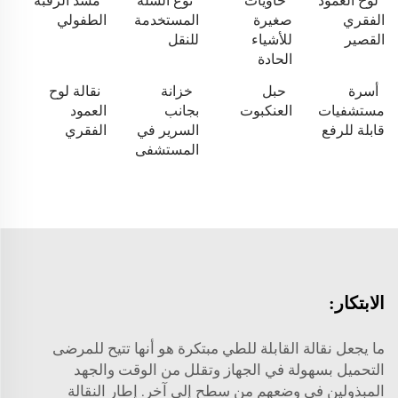
لوح العمود
حاويات
نوع السلة
مشد الرقبة
الفقري
صغيرة
المستخدمة
الطفولي
القصير
للأشياء
للنقل
الحادة
أسرة
حبل
خزانة
نقالة لوح
مستشفيات
العنكبوت
بجانب
العمود
قابلة للرفع
السرير في
الفقري
المستشفى
الابتكار:
ما يجعل نقالة القابلة للطي مبتكرة هو أنها تتيح للمرضى
التحميل بسهولة في الجهاز وتقلل من الوقت والجهد
المبذولين في وضعهم من سطح إلى آخر. إطار النقالة