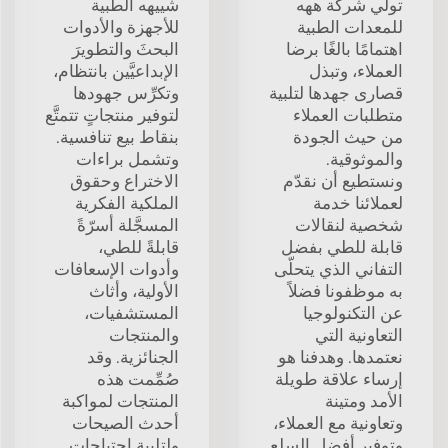
تولي شركة ههه
شييهه الطبية
للمعدات الطبية
للأجهزة والأدوات
اهتمامًا بالغًا برضا
البحثَ والتطويرَ
العملاء، وتبذل
الإبداعيَّين بانتظام،
قصارى جهدها لتلبية
وتكرِّس جهودها
متطلبات العملاء
لتوفير منتجاتٍ تتمتَّع
من حيث الجودة
بنقاط بيع تنافسية.
والموثوقية.
وتشمل براءات
ونستطيع أن نقدّم
الاختراع وحقوق
لعملائنا خدمة
الملكية الفكرية
شخصية لنقالات
المسجَّلة أسرّةً
قابلة للطي بفضل
قابلةً للطي،
التفاني الذي يتحلّى
وأدوات الإسعافات
به موظفونا فضلاً
الأولية، وأثاث
عن التكنولوجيا
المستشفيات،
التعاونية التي
والمنتجات
نعتمدها. وهدفنا هو
الجنائزية. وقد
إرساء علاقة طويلة
صُمِّمت هذه
الأمد ومتينة
المنتجات لمواكبة
وتعاونية مع العملاء،
أحدث الصيحات
وتوفير أفضل السلع
ولتلبية احتياجات