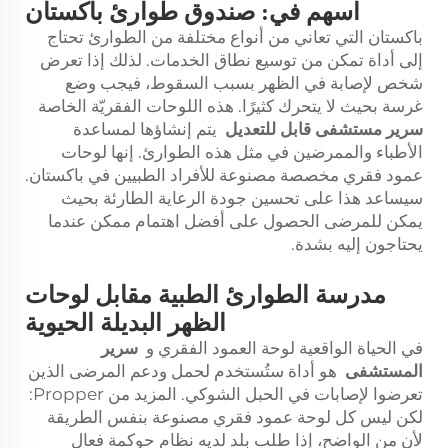
اسهم في: صندوق طوارئ باكستان
باكستان التي تعاني من أنواع مختلفة من الطوارئ تحتاج
إلى أداة تمكن من توسيع نطاق الخدمات. لذلك إذا تعرض
شخص لإصابة في الظهر بسبب السقوط، فيجب وضع
غرسة بحيث لا يتحرك كثيرًا. هذه اللوحات الفقريّة الخاصة
سرير مستشفى قابل للتعديل
يتم إنشاؤها لمساعدة
الأطباء والممرضين في مثل هذه الطوارئ. إنها لوحات
عمود فقري مخصصة مصنوعة للأفراد الطبيين في باكستان.
سيساعد هذا على تحسين جودة الرعاية الطارئة بحيث
يمكن للمرضى الحصول على أفضل اهتمام ممكن عندما
يحتاجون إليه بشدة.
مدرسة الطوارئ الطبية مقابل لوحات
الظهر البديلة الحيوية
في الحياة الواقعية لوحة العمود الفقري و
سرير
المستشفى
هو أداة ستُستخدم لحمل ودعم المرضى الذين
تعرضوا لإصابات في الحبل الشوكي. المزيد من Propper:
لكن ليس كل لوحة عمود فقري مصنوعة بنفس الطريقة
لأن من الواضح، إذا طلب بلد لديه نظام حوكمة فعال