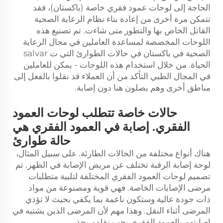
الحاجة إلى لوحات عمود فقري خاصة (باكستان)، فقد
تتمكن مرة أخرى من إعادة بناء نظام الرعاية الصحية
القاتل الخاص بها والتطور متى شاءت. تم تصنيع هذه
اللوحات المخصصة لمساعدة العاملين في مجال الرعاية
الصحية في باكستان في حالات الطوارئ التي ت salvar
الحياة. من خلال استخدام هذه اللوحات - يمكن للعاملين
في المجال الطبي التأكد من أن العملاء قد نقلوا بالفعل إلى
مناطق أخرى وهم يصلون هنا دون إصابة.
حالات خاصة تتطلب لوحات العمود
الفقري. إصابة في العمود الفقري هي
حالة طوارئ
هناك أنواع مختلفة من الحالات الطارئة. على سبيل المثال،
لوحة إصابة الرقبة تختلف عن مريض الإصابة في الظهر. تم
تصميم لوحات العمود الفقري المختلفة لتلبية متطلبات
مرضى الإصابات الخاصة. فهي قوية ومصنوعة من مواد
ذات جودة عالية وستكون ناعمة بما يكفي بحيث لا تؤذي
المرضى أثناء النقل. وهذا مهم لأن المرضى الذين يشتبه في
إصابتهم بالعمود الفقري يجب نقلهم بحذر.