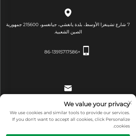
7 شارع تشينغزا الأوسط، بلدة يانغشي، جيانغسو، 215600 جمهورية
الصين الشعبية.
+86-13915717586
[email protected]
We value your privacy
We use cookies and similar tools to provide our services.
If you don't want to accept all cookies, click Personalize
cookies.
حقوق النشر © شركة Zhangjiagang Xiehe للتجهيزات والأدوات