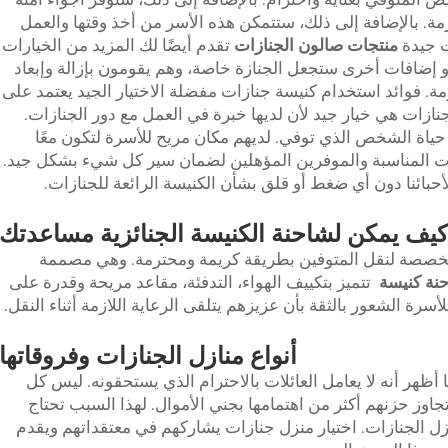
زمة. بالإضافة إلى ذلك، ستتمكن هذه الأسر من أخذ وقتها والعمل
ت جيدة
منتجات صالون الجنازات
تقدم أيضًا لك المزيد من الخيارات
و إضافات أخرى ستجعل الجنازة خاصة، وهم يقومون بإزالة وإبعاد
ة. فوائد استخدام كنيسة جنازات مفضلة الاختيار الجيد يعتمد على
جنازات هي خيار جيد لأن لديها خبرة في العمل مع دور الجنازات.
حياة الشخص الذي توفي. لديهم مكان مريح للأسرة لتكون معًا
المناسبة والموفرين المؤهلين لضمان سير كل شيء بشكل جيد.
حبائنا دون أي ضغط أو قلق بشأن الكنيسة الرائعة للجنازات.
كيف يمكن لشاحنة الكنيسة الجنائزية مساعدتك
ومخصصة لنقل المتوفين بطريقة كريمة ومحترمة. وهي مصممة
نة
كنيسة
تتميز بتكييف الهواء، التدفئة، مقاعد مريحة وقدرة على
سرة الشعور بالثقة بأن عزيزهم يتلقى الرعاية اللازمة أثناء النقل.
أنواع منازل الجنازات وفروقاتها
ظهر أنه لا يعامل العائلات بالاحترام الذي يستحقونه. ليس كل
جاوز حزنهم أكثر من اهتمامها بجني الأموال. لهذا السبب تحتاج
زل الجنازات. اختيار منزل جنازات يشاركهم في معتقداتهم ويقدم