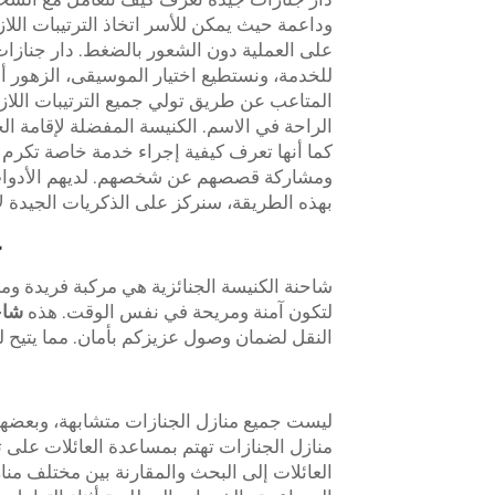
وداعمة حيث يمكن للأسر اتخاذ الترتيبات اللا
على العملية دون الشعور بالضغط. دار جنازا
للخدمة، ونستطيع اختيار الموسيقى، الزهور أ
المتاعب عن طريق تولي جميع الترتيبات اللازم
الراحة في الاسم. الكنيسة المفضلة لإقامة ال
كما أنها تعرف كيفية إجراء خدمة خاصة تكرم 
ومشاركة قصصهم عن شخصهم. لديهم الأدوات 
بهذه الطريقة، سنركز على الذكريات الجيدة لأ
شاحنة الكنيسة الجنائزية هي مركبة فريدة 
لتكون آمنة ومريحة في نفس الوقت. هذه
شاح
النقل لضمان وصول عزيزكم بأمان. مما يتيح للأ
ليست جميع منازل الجنازات متشابهة، وبعضها أ
منازل الجنازات تهتم بمساعدة العائلات على ت
العائلات إلى البحث والمقارنة بين مختلف منا