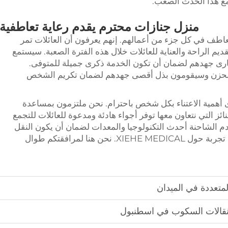
مع هذا الحدث الصعب.
منزل جنازات محترم يقدم رعاية تعاطفية
اطف في كل جزء من أعمالهم. إنهم يعرفون أن العائلات تمر
م الراحة والعناية للعائلات خلال هذه الفترة الصعبة. سيستمع
ارى جهدهم لضمان أن تكون الخدمة ذكرى جميلة للمتوفى.
الحزن وسيقومون بذل أقصى جهدهم لضمان تكريم الشخص
باشرة مدى أهمية الاعتناء بكل شخص باحترام. نحن ملتزمون بمساعدة
ائز التي نتعاون معها توفر أجواء هادئة ومدعوة للعائلات للتجمع
 الشاحنة أحدث التكنولوجيا والمعدات لضمان أن يكون النقل
سلساً ومحترماً. نحن نغطي احتياجاتك بأفضل تجربة حول XIEHE MEDICAL. نحن هنا لمرافقتكم طوال
لمتعددة في الميدان