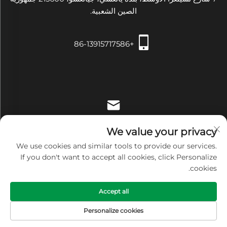
الصين الشعبية.
+86-13915717586
[email protected]
We value your privacy
We use cookies and similar tools to provide our services.
If you don't want to accept all cookies, click Personalize
cookies.
حقوق النشر © شركة Zhangjiagang Xiehe للتجهيزات والأدوات
Accept all
الطبية المحدودة. جميع الحقوق محفوظة -
Privacy Policy
Personalize cookies
الصفحة الرئيسية
PRODUCTS
E-MAIL
TEL