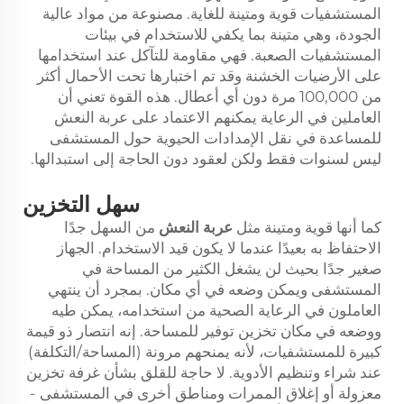
المستشفيات قوية ومتينة للغاية. مصنوعة من مواد عالية
الجودة، وهي متينة بما يكفي للاستخدام في بيئات
المستشفيات الصعبة. فهي مقاومة للتآكل عند استخدامها
على الأرضيات الخشنة وقد تم اختبارها تحت الأحمال أكثر
من 100,000 مرة دون أي أعطال. هذه القوة تعني أن
العاملين في الرعاية يمكنهم الاعتماد على عربة النعش
للمساعدة في نقل الإمدادات الحيوية حول المستشفى
ليس لسنوات فقط ولكن لعقود دون الحاجة إلى استبدالها.
سهل التخزين
كما أنها قوية ومتينة مثل
عربة النعش
من السهل جدًا
الاحتفاظ به بعيدًا عندما لا يكون قيد الاستخدام. الجهاز
صغير جدًا بحيث لن يشغل الكثير من المساحة في
المستشفى ويمكن وضعه في أي مكان. بمجرد أن ينتهي
العاملون في الرعاية الصحية من استخدامه، يمكن طيه
ووضعه في مكان تخزين توفير للمساحة. إنه انتصار ذو قيمة
كبيرة للمستشفيات، لأنه يمنحهم مرونة (المساحة/التكلفة)
عند شراء وتنظيم الأدوية. لا حاجة للقلق بشأن غرفة تخزين
معزولة أو إغلاق الممرات ومناطق أخرى في المستشفى -