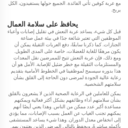
مع عربة كوفين تأتي الفائدة. الجميع حولها يستفيدون، الكل
يربح.
يحافظ على سلامة العمال
قبل كل شيء، يساعد عربة النعش في تقليل إصابات وأعباء
الموظفين التي تعتبر شائعة جدًا في بيئة عمل صناعة
الجنازات. كما ذكرنا سابقًا، دفع العربات الثقيلة يمكن أن
يكون مرهقًا للغاية للعضلات، خاصة على المدى الطويل.
ومع ذلك، فإن عربة النعش تتيح للممرضين نقل المعدات
والمستلزمات الثقيلة مع خطر ضئيل للإصابة. الأمل هو أن
هذا بدوره سيسمح لموظفينا في الخطوط الأمامية بتقديم
رعاية عالية الجودة لمرضى دون الحاجة إلى القلق بشأن
سلامتهم الشخصية.
يمكن للعاملين في الرعاية الصحية الذين لا يشعرون بالقلق
بشأن سلامتهم أداء وظائفهم بشكل أكثر فعالية ويمكنهم
مساعدة أكبر عدد ممكن من الناس. وهذا يعني أيضًا أنهم
يمكنهم تجنب الغياب عن العمل بسبب الإصابات، مما يؤدي
إلى انخفاض معدل الدوران. وهذا شيء يساعد المستشفى
بأكمله مباشرةً، ويحفظ بالتالي المرضى الذين يعتنون بهم.