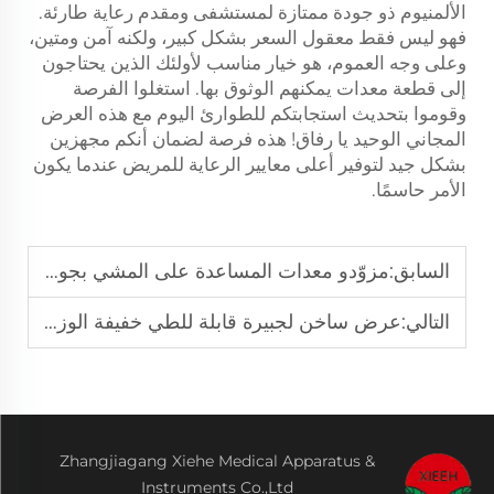
الألمنيوم ذو جودة ممتازة لمستشفى ومقدم رعاية طارئة.
فهو ليس فقط معقول السعر بشكل كبير، ولكنه آمن ومتين،
وعلى وجه العموم، هو خيار مناسب لأولئك الذين يحتاجون
إلى قطعة معدات يمكنهم الوثوق بها. استغلوا الفرصة
وقوموا بتحديث استجابتكم للطوارئ اليوم مع هذه العرض
المجاني الوحيد يا رفاق! هذه فرصة لضمان أنكم مجهزين
بشكل جيد لتوفير أعلى معايير الرعاية للمريض عندما يكون
الأمر حاسمًا.
السابق:
مزوّدو معدات المساعدة على المشي بجودة صناعية يضمنون الاستقرار والدعم
التالي:
عرض ساخن لجبيرة قابلة للطي خفيفة الوزن وسهلة الحمل مناسبة للاستخدام في الإسعافات الأولية الخارجية.
Zhangjiagang Xiehe Medical Apparatus &
Instruments Co.,Ltd