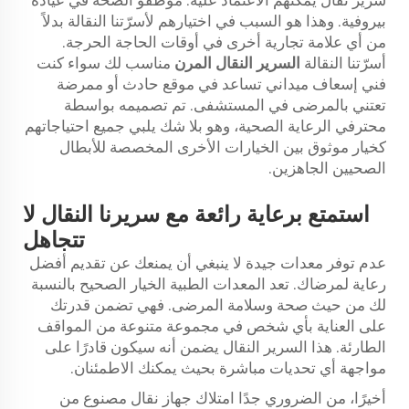
سرير نقال يمكنهم الاعتماد عليه: موظفو الصحة في عيادة
بيروفية. وهذا هو السبب في اختيارهم لأسرّتنا النقالة بدلاً
من أي علامة تجارية أخرى في أوقات الحاجة الحرجة.
أسرّتنا النقالة
السرير النقال المرن
مناسب لك سواء كنت
فني إسعاف ميداني تساعد في موقع حادث أو ممرضة
تعتني بالمرضى في المستشفى. تم تصميمه بواسطة
محترفي الرعاية الصحية، وهو بلا شك يلبي جميع احتياجاتهم
كخيار موثوق بين الخيارات الأخرى المخصصة للأبطال
الصحيين الجاهزين.
استمتع برعاية رائعة مع سريرنا النقال لا
تتجاهل
عدم توفر معدات جيدة لا ينبغي أن يمنعك عن تقديم أفضل
رعاية لمرضاك. تعد المعدات الطبية الخيار الصحيح بالنسبة
لك من حيث صحة وسلامة المرضى. فهي تضمن قدرتك
على العناية بأي شخص في مجموعة متنوعة من المواقف
الطارئة. هذا السرير النقال يضمن أنه سيكون قادرًا على
مواجهة أي تحديات مباشرة بحيث يمكنك الاطمئنان.
أخيرًا، من الضروري جدًا امتلاك جهاز نقال مصنوع من