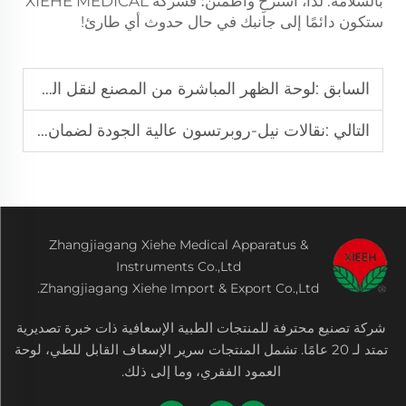
بالسلامة. لذا، استرخِ واطمئن؛ فشركة XIEHE MEDICAL
ستكون دائمًا إلى جانبك في حال حدوث أي طارئ!
السابق :
لوحة الظهر المباشرة من المصنع لنقل المريض بسرعة وأمان
التالي :
نقالات نيل-روبرتسون عالية الجودة لضمان سلامة الأشخاص في البحر في الأوقات الحرجة
Zhangjiagang Xiehe Medical Apparatus &
Instruments Co.,Ltd
Zhangjiagang Xiehe Import & Export Co.,Ltd.
شركة تصنيع محترفة للمنتجات الطبية الإسعافية ذات خبرة تصديرية
تمتد لـ 20 عامًا. تشمل المنتجات سرير الإسعاف القابل للطي، لوحة
العمود الفقري، وما إلى ذلك.