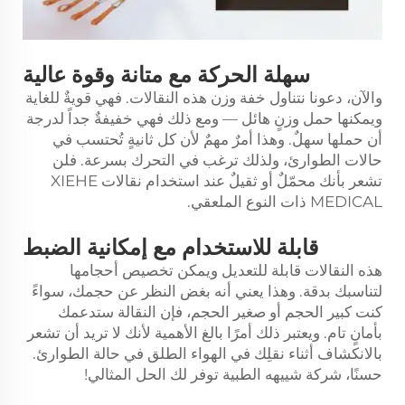
سهلة الحركة مع متانة وقوة عالية
والآن، دعونا نتناول خفة وزن هذه النقالات. فهي قويةٌ للغاية
ويمكنها حمل وزنٍ هائل — ومع ذلك فهي خفيفةٌ جداً لدرجة
أن حملها سهلٌ. وهذا أمرٌ مهمٌ لأن كل ثانيةٍ تُحتسب في
حالات الطوارئ، ولذلك ترغب في التحرك بسرعة. فلن
تشعر بأنك محمّلٌ أو ثقيلٌ عند استخدام نقالات XIEHE
MEDICAL ذات النوع الملعقي.
قابلة للاستخدام مع إمكانية الضبط
هذه النقالات قابلة للتعديل ويمكن تخصيص أحجامها
لتناسبك بدقة. وهذا يعني أنه بغض النظر عن حجمك، سواءً
كنت كبير الحجم أو صغير الحجم، فإن النقالة ستدعمك
بأمانٍ تام. ويعتبر ذلك أمرًا بالغ الأهمية لأنك لا تريد أن تشعر
بالانكشاف أثناء نقلِك في الهواء الطلق في حالة الطوارئ.
حسنًا، شركة شييهه الطبية توفر لك الحل المثالي!