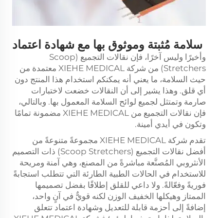
سلامة مُثبتة وموثوق بها مع شهادة اعتماد
وأخيرًا وليس آخرًا، فإن نقالات التجميع (Scoop
Stretchers) من شركة XIEHE MEDICAL معتمدة من
حيث السلامة، ما يعني أنه يمكنكم استخدام هذا المنتج دون
أي قلق. وهذا يشير إلى أن النقالات خضعت لاختبارات
صارمة وتمتثل لجميع لوائح السلامة المعمول بها. وبالتالي،
فإن نقالات التجميع من XIEHE MEDICAL مضمونة تمامًا
وتكون في أيدي أمينة.
تقدم شركة XIEHE MEDICAL مجموعةً متنوعةً من
أفضل نقالات التجميع (Scoop Stretchers) ذات التصميم
الأنثروبي المُصنَّعة مباشرةً من المصنع، وهي آمنة ومريحة
للاستخدام في الحالات الطبية الطارئة التي تتطلب استجابةً
فوريةً وفعّالةً. ولا داعي للقلق إطلاقًا بفضل تصميمها
الممتاز وهيكلها الخفيف الوزن لكنه قويٌّ في آنٍ واحد،
إضافةً إلى أحزمة قابلة للتعديل وشهادة اعتماد تتعلق