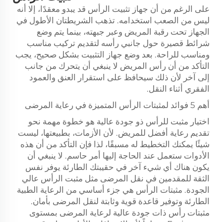
على الرغم من أن جهاز تثبيت الرأس قد يبدو معقدًا، إلا أنه
ليس من الصعب استخدامه. تذهب الشريطتان الأطول في
الجهاز تحت رقبة المريض وعبر جبهته، بينما يتم وضع
شرائط قصيرة حول جانبي رأسه لتقديم تركيب مناسب
ومناسب للراحة. بعد وضع جهاز التثبيت بشكل صحيح، يجب
التأكد من أن رأس المريض لا ينبغي أن يتحرك من جانب
إلى آخر لأن ذلك سيحافظ على استقرار العنق والعمود
الفقري أثناء النقل.
أهم 5 فوائد لمثبتات الرأس المتميزة في رعاية المرضى
اختيار مثبت للرأس ذو جودة عالية هو خطوة مهمة نحو
تقديم رعاية أفضل للمريض. لأن الأزمات، بطبيعتها، ليست
شيئًا يمكنك التخطيط له مسبقًا، لذا فإن التأكد من أن هذه
الأدوات ستعمل عند الحاجة إليها أمر حاسم. لا ينبغي أن
يكون هناك أي شيء آخر في حقيبتك الطارئة يوفر نفس
الثقة للمقدمين في نقل المرضى مثل مثبت الرأس عالي
الجودة. مثبتات الرأس هي جزء أساسي من الرعاية الطبية
الطارئة وتوفير قاعدة قوية وثابتة لنقل المرضى بأمان.
مثبتات رأس ذات جودة عالية لرعاية المرضى بمستوى