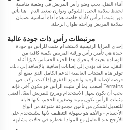
أثناء النقل، يجب وضع رأس المريض في وضعية مناسبة
لحفظ سلامة الحبل الشوكي وتوازن ضغط الدم - هنا يأتي
دور مثبت الرأس كأداة خاصة. هذه أداة أساسية لضمان
سلامة المريض وراحته طوال الرحلة.
مرتبطات رأس ذات جودة عالية
إحدى المزايا الرئيسية لاستخدام مثبت للرأس ذو جودة
جيدة هي تأمين رأس ورقبة المريض بكمية كافية من
الوسادة بحيث لا يتحرك هذا الجزء الحساس كثيرًا أثناء
النقل، مما قد يؤدي إلى إصابات إضافية. بالإضافة إلى ذلك،
توفر هذه المثبتات العالمية الدعم الكامل الذي يمنع أي
فرصة لإصابة الرقبة والعمود الفقري إذا كنت تركب في
Terrains أصعب. بما أن مثبت الرأس هو مكون آخر، فإنه
يجب أن يكون سهل الاستخدام ومريح للمريض أيضًا. أفضل
مثبتات الرأس تكون متينة وصغيرة الحجم، لكنها قابلة
للتعديل لتتمكن من تأمين مجموعة متنوعة من أنواع
الأجسام - والأهم هو سهولة التنظيف لأنها ستُستخدم على
الأرجح عند التعامل مع المواد الخطرة في حالات مشابهة.