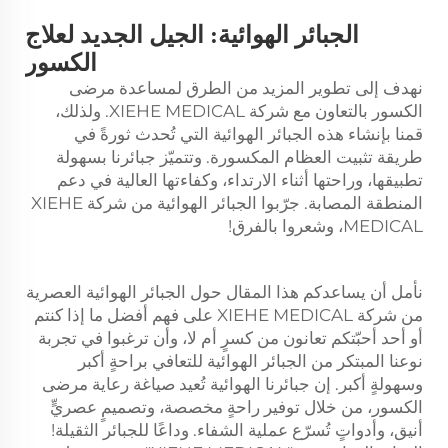
الجبائر الهوائية: الجيل الجديد لعلاج
الكسور
نهدف إلى تطوير المزيد من الطرق لمساعدة مرضى
الكسور بالتعاون مع شركة XIEHE MEDICAL. ولذلك،
قمنا بإنشاء هذه الجبائر الهوائية التي تُحدث ثورةً في
طريقة تثبيت العظام المكسورة. وتتميّز جبائرنا بسهولة
تطبيقها، وراحتها أثناء الارتداء، وكفاءتها العالية في دعم
المنطقة المصابة. جرّبوا الجبائر الهوائية من شركة XIEHE
MEDICAL، وشعروا بالفرق!
نأمل أن يساعدكم هذا المقال حول الجبائر الهوائية العصرية
من شركة XIEHE MEDICAL على فهم أفضل ما إذا كنتم
أو أحد أحبّتكم تعانون من كسرٍ أم لا، وأن ترغبوا في تجربة
نوعنا المبتكر من الجبائر الهوائية للتعافي براحةٍ أكبر
وسهولةٍ أكبر. إن جبائرنا الهوائية تُعيد صياغة رعاية مرضى
الكسور، من خلال توفير راحةٍ مخصصة، وتصميمٍ عصريٍّ
أنيق، وأدواتٍ تُسرّع عملية الشفاء. وداعًا للجبائر الثقيلة!