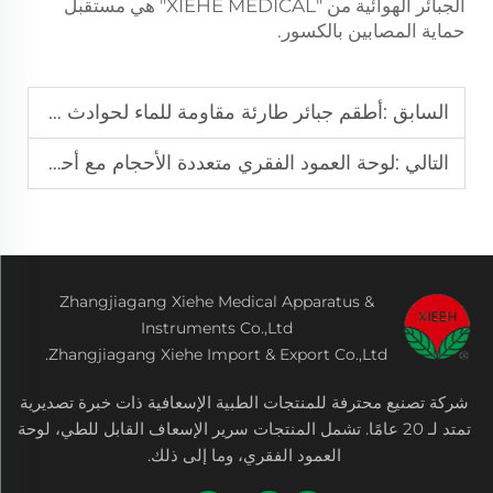
الجبائر الهوائية من "XIEHE MEDICAL" هي مستقبل
حماية المصابين بالكسور.
السابق :
أطقم جبائر طارئة مقاومة للماء لحوادث المشي لمسافات طويلة
التالي :
لوحة العمود الفقري متعددة الأحجام مع أحزمة إفراج سريع لإنقاذ الجبال
Zhangjiagang Xiehe Medical Apparatus &
Instruments Co.,Ltd
Zhangjiagang Xiehe Import & Export Co.,Ltd.
شركة تصنيع محترفة للمنتجات الطبية الإسعافية ذات خبرة تصديرية
تمتد لـ 20 عامًا. تشمل المنتجات سرير الإسعاف القابل للطي، لوحة
العمود الفقري، وما إلى ذلك.