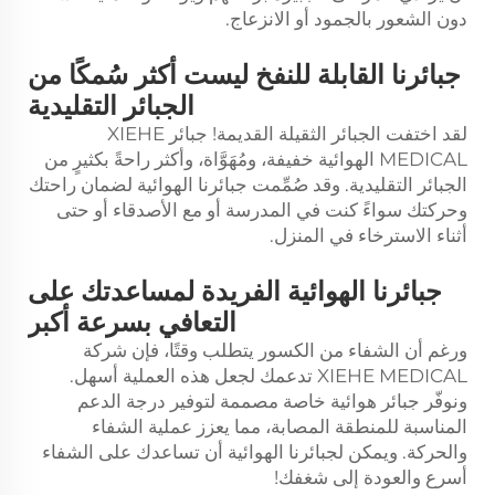
دون الشعور بالجمود أو الانزعاج.
جبائرنا القابلة للنفخ ليست أكثر سُمكًا من
الجبائر التقليدية
لقد اختفت الجبائر الثقيلة القديمة! جبائر XIEHE
MEDICAL الهوائية خفيفة، ومُهَوَّاة، وأكثر راحةً بكثيرٍ من
الجبائر التقليدية. وقد صُمِّمت جبائرنا الهوائية لضمان راحتك
وحركتك سواءً كنت في المدرسة أو مع الأصدقاء أو حتى
أثناء الاسترخاء في المنزل.
جبائرنا الهوائية الفريدة لمساعدتك على
التعافي بسرعة أكبر
ورغم أن الشفاء من الكسور يتطلب وقتًا، فإن شركة
XIEHE MEDICAL تدعمك لجعل هذه العملية أسهل.
ونوفّر جبائر هوائية خاصة مصممة لتوفير درجة الدعم
المناسبة للمنطقة المصابة، مما يعزز عملية الشفاء
والحركة. ويمكن لجبائرنا الهوائية أن تساعدك على الشفاء
أسرع والعودة إلى شغفك!