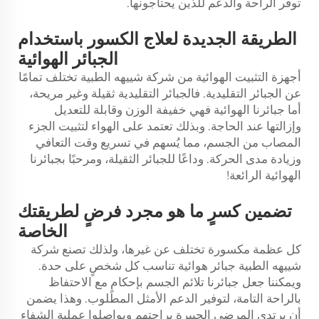
توفر الراحة والدعم للذين يحتاجونها.
الطريقة الجديدة لعلاج الكسور باستخدام
الجبائر الهوائية
أجهزة التثبيت الهوائية من شركة شييهه الطبية تختلف تمامًا
عن الجبائر التقليدية. فالجبائر التقليدية ثقيلة وغير مريحة،
أما جبائرنا الهوائية فهي خفيفة الوزن وقابلة للتعديل
وإزالتها عند الحاجة. وبذلك تعتمد على الهواء لتثبيت الجزء
المصاب من الجسم، مما يُسهم في تسريع وقت التعافي
وزيادة مدى الحركة. وداعًا للجبائر الثقيلة، ومرحبًا بجبائرنا
الهوائية الرائعة!
تضمين كسرٍ ما هو مجرد فرضٍ لطريقتك
الخاصة
كل عظمة مكسورة تختلف عن غيرها، ولذلك تصنع شركة
شييهه الطبية جبائر هوائية تناسب كل شخصٍ على حدة.
ويمكننا جعل جبائرنا تلائم الجسم بإحكامٍ مع الاحتفاظ
بالراحة التامة، لتوفير الدعم الأمثل المطلوب. وهذا يضمن
أن يرتدي المرضى الجبيرة براحتهم ويواصلوا عملية الشفاء