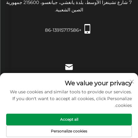
7 شارع تشينغزا الأوسط، بلدة يانغشي، جيانغسو، 215600 جمهورية
الصين الشعبية.
+86-13915717586
[email protected]
We value your privacy
We use cookies and similar tools to provide our services.
If you don't want to accept all cookies, click Personalize
cookies.
حقوق النشر © شركة Zhangjiagang Xiehe للتجهيزات والأدوات
Accept all
الطبية المحدودة. جميع الحقوق محفوظة -
سياسة الخصوصية
Personalize cookies