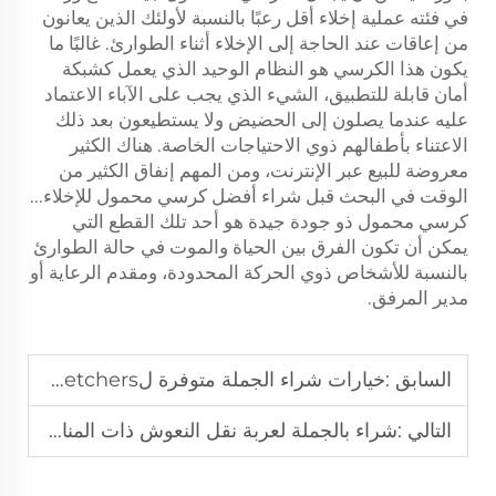
في فئته عملية إخلاء أقل رعبًا بالنسبة لأولئك الذين يعانون
من إعاقات عند الحاجة إلى الإخلاء أثناء الطوارئ. غالبًا ما
يكون هذا الكرسي هو النظام الوحيد الذي يعمل كشبكة
أمان قابلة للتطبيق، الشيء الذي يجب على الآباء الاعتماد
عليه عندما يصلون إلى الحضيض ولا يستطيعون بعد ذلك
الاعتناء بأطفالهم ذوي الاحتياجات الخاصة. هناك الكثير
معروضة للبيع عبر الإنترنت، ومن المهم إنفاق الكثير من
الوقت في البحث قبل شراء أفضل كرسي محمول للإخلاء...
كرسي محمول ذو جودة جيدة هو أحد تلك القطع التي
يمكن أن تكون الفرق بين الحياة والموت في حالة الطوارئ
بالنسبة للأشخاص ذوي الحركة المحدودة، ومقدم الرعاية أو
مدير المرفق.
السابق :
خيارات شراء الجملة متوفرة لStretchers شفط ذات جودة عالية
التالي :
شراء بالجملة لعربة نقل النعوش ذات المناورة السهلة لمكاتب الجنائز