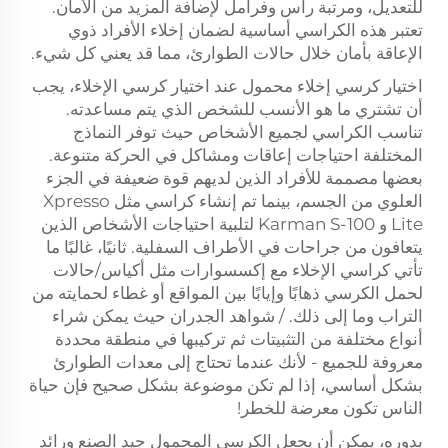
للتعديل، ومرتبة رأس وفرامل لإضافة المزيد من الأمان.
تعتبر هذه الكراسي أساسية لضمان إخلاء الأفراد ذوي
الإعاقة بأمان خلال حالات الطوارئ، مما قد يعني كل شيء.
اختيار كرسي إخلاء محمول عند اختيار كرسي الإخلاء، يجب
أن تشتري ما هو الأنسب للشخص الذي يتم مساعدته.
تناسب الكراسي لجميع الأشخاص حيث توفر النماذج
المختلفة احتياجات إعاقات ومشاكل في الحركة متنوعة.
بعضها مصممة للأفراد الذين لديهم قوة ضعيفة في الجزء
العلوي من الجسم، بينما تم إنشاء كراسي مثل Xpresso
Lite و Karman S-100 لتلبية احتياجات الأشخاص الذين
يتعافون من جراحات في الأطراف السفلية. ثانيًا، غالبًا ما
تأتي كراسي الإخلاء مع إكسسوارات مثل أكياس/حالات
لحمل الكرسي ذهابًا وإيابًا بين المواقع أو غطاء لحمايته من
التراب وما إلى ذلك. / شواهد الجدران حيث يمكن شراء
أنواع مختلفة من التثبيتات ثم تركيبها في منطقة محددة
معروفة للجميع - لأنك عندما تحتاج إلى معدات الطوارئ
بشكل أساسي، إذا لم تكن موضوعة بشكل صحيح فإن حياة
الناس تكون معرضة للخطر!
بدوره، يمكن أن يجعل الكرسي المحمول جيد الصنع ورائد