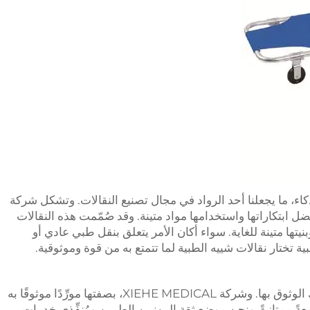
لذكاء، ما يجعلنا أحد الرواد في مجال تصنيع النقالات. وتشكل شركة
بفضل ابتكاراتها واستخدامها مواد متينة. وقد صُمّمت هذه النقالات
يتها متينة للغاية. سواء أكان الأمر يتعلق بنقل طبي عادي أو
ة تختار نقالات شييه الطبية لما تتمتع به من قوة وموثوقية.
لدينا فقط أفضل نقالات الإسعاف التي يمكنك الوثوق بها. وشركة XIEHE MEDICAL، بصفتها مورِّدًا موثوقًا به
ً ممتازةً. ونحن موضع ثقة المهنيين الطبيين ومُنفِّذي خدمات