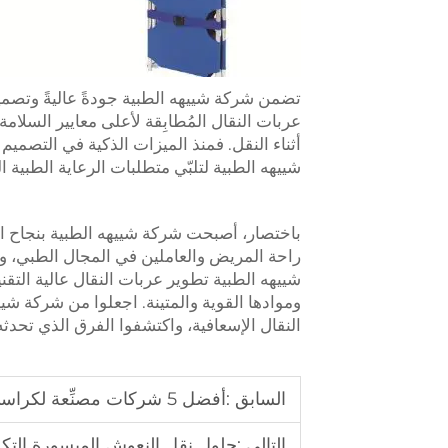
تضمن شركة شييهه الطبية جودةً عاليةً وتصميمًا 
عربات النقال المُطابِقة لأعلى معايير السلام
أثناء النقل. فمنذ الميزات الذكية في التصميم
شييهه الطبية لتلبّي متطلبات الرعاية الطبي
باختصار، أصبحت شركة شييهه الطبية بنجاح المز
راحة المريض والعاملين في المجال الطبي، وسل
شييهه الطبية تطوير عربات النقال عالية التقنية
وموادها القوية والمتينة. اجعلوا من شركة شي
النقال الإسعافية، واكتشفوا الفرق الذي تحد
السابق :
أفضل 5 شركات مصنِّعة لكراسي الدرج في تركيا
التالي :
حلول نقل النعوش الميسورة التكلف