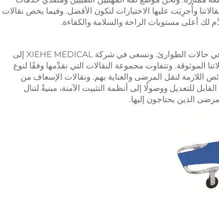
الاتنا وأُجرِيَت عليها الاختبارات لتكون الأفضل. وفيما يخص نقالات
تُحسِّن نقالاتنا القوية والمرنة الرعاية الطبية في حالات الطوارئ. ونسعى في شركة XIEHE MEDICAL إلى
 الموثوقة. وتتفاوت مجموعة النقالات التي نقدِّمها وفقًا لنوع
ئص اللازمة لنقل المرضى والعناية بهم. ونقالات الإسعاف من
ًا من ارتفاعها القابل للتعديل ووصولًا إلى أنظمة التثبيت الآمنة، مبنيةٌ لتنال
مرضى الذين يحتاجون إليها.