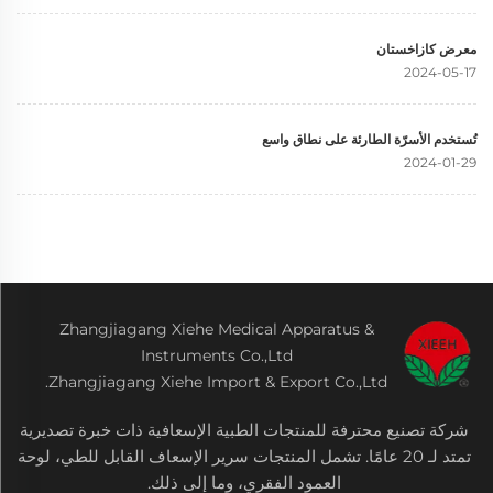
معرض كازاخستان
2024-05-17
تُستخدم الأسرّة الطارئة على نطاق واسع
2024-01-29
Zhangjiagang Xiehe Medical Apparatus &
Instruments Co.,Ltd
Zhangjiagang Xiehe Import & Export Co.,Ltd.
شركة تصنيع محترفة للمنتجات الطبية الإسعافية ذات خبرة تصديرية
تمتد لـ 20 عامًا. تشمل المنتجات سرير الإسعاف القابل للطي، لوحة
العمود الفقري، وما إلى ذلك.