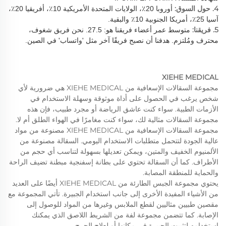
4. حول السوق:
أوروبا 20٪، الولايات المتحدة الأمريكية 10٪، أفريقيا 20٪،
آسيا 25٪، أمريكا الجنوبية 10٪ والبقية.
5. فريقنا:
متوسط عمر أعضاء فريقنا هو: 27.5. نحن فريق شغوف،
محترف ومُلتزم. هدفنا أن نصبح فريقًا آخر مثل 'واتساب' في الصين.
XIEHE MEDICAL
مجموعة السقالات الإسعافية من XIEHE MEDICAL هي ضرورية لأي
شخص يرغب في الحصول على أداة موثوقة وسهلة الاستخدام في
الأزمات الطبية. سواء كنت عاشق الرياضة أو مجرد طبيب، فإن هذه
مجموعة السقالات مثالية لك، سواء كنت مغامرًا في الهواء الطلق أم لا.
مجموعة السقالات الإسعافية من XIEHE MEDICAL مصنوعة من مواد
عالية الجودة لتتحمل متطلبات الاستخدام اليومي. السقالة مصنوعة من
الألمنيوم الخفيف والمتين، ويمكن تعديلها بسهولة لتناسب أي حجم من
الأطراف. كما أن السقالة تحتوي على بطانة إسفنجية مبطنة تضيف الراحة
والحماية للمنطقة المصابة.
يحتوي مجموعة الجبس الطارئة من XIEHE MEDICAL أيضًا على العديد
من الأشياء المفيدة الأخرى إلى جانب استخدام الجبيرة. تأتي المجموعة مع
مقصين طبيين مثاليين لقطع الملابس وغيرها من المواد للوصول إلى
الإصابة. كما تتضمن مجموعة لفة من الشريط اللاصق الذي يمكنك
استخدامه لتثبيت الجبيرة في مكانها أو لعلاج الجرح.