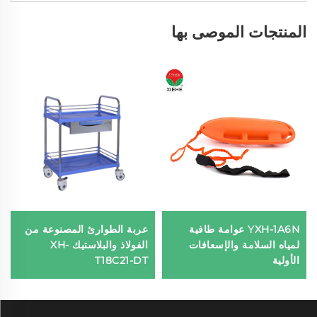
المنتجات الموصى بها
YXH-1A6N عوامة طافية
عربة الطوارئ المصنوعة من
لمياه السلامة والإسعافات
الفولاذ والبلاستيك XH-
الأولية
T18C21-DT