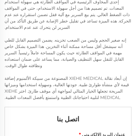
إحدى المخاوف الرئيسية في المواقف الطارئة هي سهولة استخدام
المعدات. تم تصميم هذا من أجل سهولة الاستخدام، حتى في المواقف
ذات الضغط العالي. يتم بيع السرير مع آلية قفل تضمن استقراره عند عدم
الحركة. هذه الميزة تساعد في تقليل خطر الإصابة عن طريق التأكد من أن
السرير لن يتحرك عند عدم الاستخدام.
إنه صغير الحجم وليس من الصعب تخزينه. يضمن التصميم القابل للطي
أنه سيشغل أقل مساحة ممكنة أثناء التخزين. هذا الميزة بشكل خاص
مهمة في المواقف الطارئة حيث يكون المساحة عاملاً رئيسياً. السرير
القابل للنقل سهل التنظيف والصيانة، مما يساعد على ضمان استعداده
ونظافته طوال الوقت.
إن أبعاد نقالة XIEHE MEDICAL المصنوعة من سبيكة الألمنيوم إضافة
قيمة لأي منشأة طوارئ طبية. جودتها العالية، وسهولة استخدامها وميزاتها
المريحة تجعلها الخيار المثالي لمواجهة أي موقف طارئ. اختر XIEHE
MEDICAL لتلبية احتياجاتك الطبية واستمتع بأفضل المعدات الطبية.
اتصل بنا
عنوان البريد الإلكتروني
*