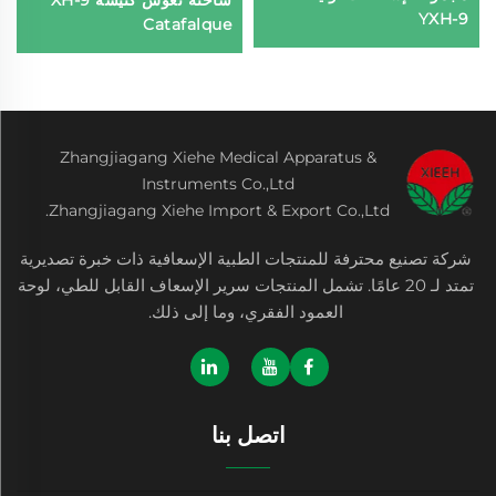
شاحنة نعوش كنيسة XH-9
YXH-9
Catafalque
Zhangjiagang Xiehe Medical Apparatus &
Instruments Co.,Ltd
Zhangjiagang Xiehe Import & Export Co.,Ltd.
شركة تصنيع محترفة للمنتجات الطبية الإسعافية ذات خبرة تصديرية
تمتد لـ 20 عامًا. تشمل المنتجات سرير الإسعاف القابل للطي، لوحة
العمود الفقري، وما إلى ذلك.
اتصل بنا