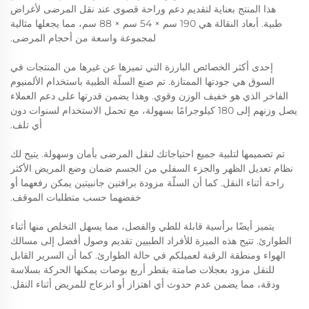
هذا المنتج بعناية لتقديم دعم وراحة قصوى عند نقل المرضى لأغراض
طبية. أبعاد النقالة هي 190 سم × 54 سم × 88 سم، مما يجعلها مثالية
لمجموعة واسعة من أحجام المرضى.
إحدى أكثر الخصائص البارزة التي تميزها عن غيرها من المنتجات في
السوق هي جودتها الممتازة. تم صنع السلّة الطبية باستخدام الألمنيوم
الفاخر الذي هو خفيف الوزن وقوي. وهذا يضمن قدرتها على دعم العملاء
يصل وزنهم إلى 180 كيلوجرامًا بسهولة، مع تحمل الاستخدام لسنوات دون
أي تلف.
تم تصميمها لتلبية جميع احتياجاتك لنقل المرضى بأمان وسهولة. يتيح لك
نظام تعديل الظهر والجزء السفلي من الجسم ضمان وضع المريض الأكثر
راحة أثناء النقل. كما أن السلّة مزودة برافتين جانبيتين يمكن رفعهما أو
خفضهما حسب متطلبات الموقف.
يتميز أيضًا برأسية قابلة للطي والفصل، مما يسهل التخلص منها أثناء
الطوارئ. تتيح هذه الميزة للأفراد الطبيين تقديم وصول أفضل إلى مسالك
الهواء ومنطقة الرقبة لعميلكم في حالة الطوارئ. كما أن السرير القابل
للنقل مزود بعجلات صامتة بقطر أربع بوصات يمكنها الحركة بسلاسة
ودقة، مما يضمن عدم حدوث أي اهتزاز أو انزعاج للمريض أثناء النقل.