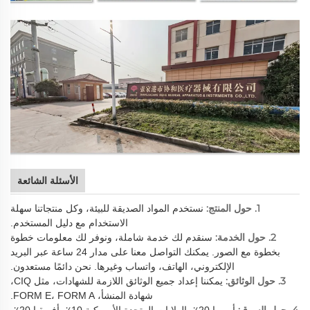
الأسئلة الشائعة
1. حول المنتج:
نستخدم المواد الصديقة للبيئة، وكل منتجاتنا سهلة
الاستخدام مع دليل المستخدم.
2. حول الخدمة:
سنقدم لك خدمة شاملة، ونوفر لك معلومات خطوة
بخطوة مع الصور. يمكنك التواصل معنا على مدار 24 ساعة عبر البريد
الإلكتروني، الهاتف، واتساب وغيرها. نحن دائمًا مستعدون.
3. حول الوثائق:
يمكننا إعداد جميع الوثائق اللازمة للشهادات، مثل CIQ،
شهادة المنشأ، FORM E، FORM A.
4. حول السوق:
أوروبا 20٪، الولايات المتحدة الأمريكية 10٪، أفريقيا 20٪،