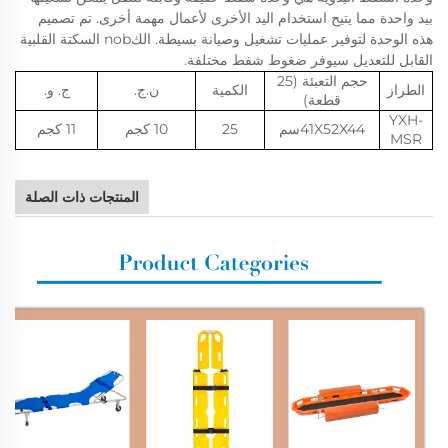
بيد واحدة مما يتيح استخدام اليد الأخرى لأعمال مهمة أخرى. تم تصميم
هذه الوحدة لتوفير عمليات تشغيل وصيانة بسيطة. الكnob السكتة القلبية
القابل للتعديل سيوفر ضغوط شفط مختلفة.
حجم التعبئة (25
الطراز
الكمية
ن.ج.
ج. و.
قطعة)
YXH-
41X52X44سم
25
10 كجم
11 كجم
MSR
المنتجات ذات الصلة