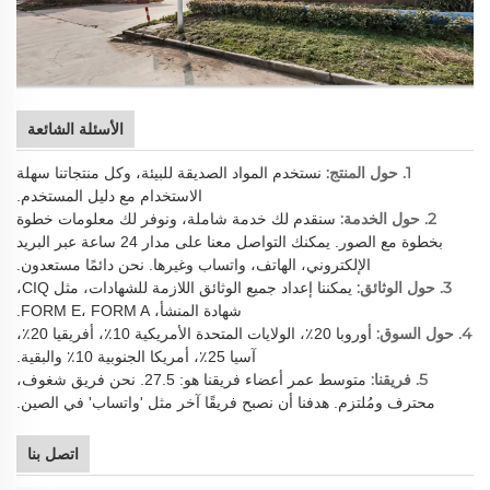
الأسئلة الشائعة
1. حول المنتج:
نستخدم المواد الصديقة للبيئة، وكل منتجاتنا سهلة
الاستخدام مع دليل المستخدم.
2. حول الخدمة:
سنقدم لك خدمة شاملة، ونوفر لك معلومات خطوة
بخطوة مع الصور. يمكنك التواصل معنا على مدار 24 ساعة عبر البريد
الإلكتروني، الهاتف، واتساب وغيرها. نحن دائمًا مستعدون.
3. حول الوثائق:
يمكننا إعداد جميع الوثائق اللازمة للشهادات، مثل CIQ،
شهادة المنشأ، FORM E، FORM A.
4. حول السوق:
أوروبا 20٪، الولايات المتحدة الأمريكية 10٪، أفريقيا 20٪،
آسيا 25٪، أمريكا الجنوبية 10٪ والبقية.
5. فريقنا:
متوسط عمر أعضاء فريقنا هو: 27.5. نحن فريق شغوف،
محترف ومُلتزم. هدفنا أن نصبح فريقًا آخر مثل 'واتساب' في الصين.
اتصل بنا