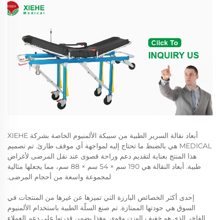
أبعاد نقالة السرير الطبية من سبيكة الألمنيوم الخاصة بشركة XIEHE
MEDICAL هي بالضبط ما تحتاج إليه لمواجهة أي موقف طارئ. تم تصميم
هذا المنتج بعناية لتقديم دعم وراحة قصوى عند نقل المرضى لأغراض
طبية. أبعاد النقالة هي 190 سم × 54 سم × 88 سم، مما يجعلها مثالية
لمجموعة واسعة من أحجام المرضى.
إحدى أكثر الخصائص البارزة التي تميزها عن غيرها من المنتجات في
السوق هي جودتها الممتازة. تم صنع السلّة الطبية باستخدام الألمنيوم
الفاخر الذي هو خفيف الوزن وقوي. وهذا يضمن قدرتها على دعم العملاء