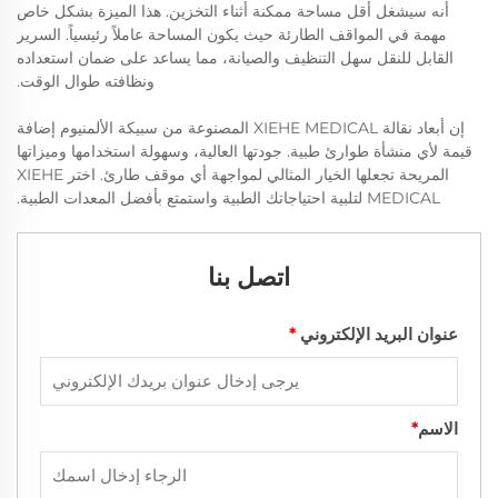
أنه سيشغل أقل مساحة ممكنة أثناء التخزين. هذا الميزة بشكل خاص
مهمة في المواقف الطارئة حيث يكون المساحة عاملاً رئيسياً. السرير
القابل للنقل سهل التنظيف والصيانة، مما يساعد على ضمان استعداده
ونظافته طوال الوقت.
إن أبعاد نقالة XIEHE MEDICAL المصنوعة من سبيكة الألمنيوم إضافة
قيمة لأي منشأة طوارئ طبية. جودتها العالية، وسهولة استخدامها وميزاتها
المريحة تجعلها الخيار المثالي لمواجهة أي موقف طارئ. اختر XIEHE
MEDICAL لتلبية احتياجاتك الطبية واستمتع بأفضل المعدات الطبية.
اتصل بنا
عنوان البريد الإلكتروني
*
الاسم
*