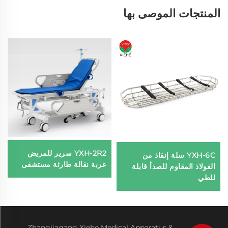
المنتجات الموصى بها
YXH-2R2 سرير للمريض
YXH-6C سلة إنقاذ من
عربة نقالة طارئة مستشفى
الفولاذ المقاوم للصدأ قابلة
للطي
Zhangjiagang Xiehe Medical Apparatus &