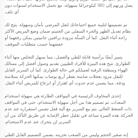
يصل وزنهم إلى 180 كيلوجرامًا بسهولة، مع تحمل الاستخدام لسنوات دون
أي تلف.
تم تصميمها لتلبية جميع احتياجاتك لنقل المرضى بأمان وسهولة. يتيح لك
نظام تعديل الظهر والجزء السفلي من الجسم ضمان وضع المريض الأكثر
راحة أثناء النقل. كما أن السلّة مزودة برافتين جانبيتين يمكن رفعهما أو
خفضهما حسب متطلبات الموقف.
يتميز أيضًا برأسية قابلة للطي والفصل، مما يسهل التخلص منها أثناء
الطوارئ. تتيح هذه الميزة للأفراد الطبيين تقديم وصول أفضل إلى مسالك
الهواء ومنطقة الرقبة لعميلكم في حالة الطوارئ. كما أن السرير القابل
للنقل مزود بعجلات صامتة بقطر أربع بوصات يمكنها الحركة بسلاسة
ودقة، مما يضمن عدم حدوث أي اهتزاز أو انزعاج للمريض أثناء النقل.
إحدى المخاوف الرئيسية في المواقف الطارئة هي سهولة استخدام
المعدات. تم تصميم هذا من أجل سهولة الاستخدام، حتى في المواقف
ذات الضغط العالي. يتم بيع السرير مع آلية قفل تضمن استقراره عند عدم
الحركة. هذه الميزة تساعد في تقليل خطر الإصابة عن طريق التأكد من أن
السرير لن يتحرك عند عدم الاستخدام.
إنه صغير الحجم وليس من الصعب تخزينه. يضمن التصميم القابل للطي