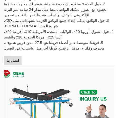
2. حول الخدمة:
سنقدم لك خدمة شاملة، ونوفر لك معلومات خطوة
بخطوة مع الصور. يمكنك التواصل معنا على مدار 24 ساعة عبر البريد
الإلكتروني، الهاتف، واتساب وغيرها. نحن دائمًا مستعدون.
3. حول الوثائق:
يمكننا إعداد جميع الوثائق اللازمة للشهادات، مثل CIQ،
شهادة المنشأ، FORM E، FORM A.
4. حول السوق:
أوروبا 20٪، الولايات المتحدة الأمريكية 10٪، أفريقيا 20٪،
آسيا 25٪، أمريكا الجنوبية 10٪ والبقية.
5. فريقنا:
متوسط عمر أعضاء فريقنا هو: 27.5. نحن فريق شغوف،
محترف ومُلتزم. هدفنا أن نصبح فريقًا آخر مثل 'واتساب' في الصين.
اتصل بنا