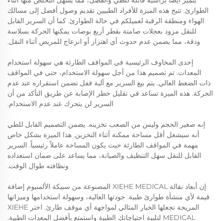
يتميز أيضًا برأسية قابلة للطي والفصل، مما يسهل التخلص منها أثناء
الطوارئ. تتيح هذه الميزة للأفراد الطبيين تقديم وصول أفضل إلى مسالك
الهواء ومنطقة الرقبة لعميلكم في حالة الطوارئ. كما أن السرير القابل
للنقل مزود بعجلات صامتة بقطر أربع بوصات يمكنها الحركة بسلاسة
ودقة، مما يضمن عدم حدوث أي اهتزاز أو انزعاج للمريض أثناء النقل.
إحدى المخاوف الرئيسية في المواقف الطارئة هي سهولة استخدام
المعدات. تم تصميم هذا من أجل سهولة الاستخدام، حتى في المواقف
ذات الضغط العالي. يتم بيع السرير مع آلية قفل تضمن استقراره عند عدم
الحركة. هذه الميزة تساعد في تقليل خطر الإصابة عن طريق التأكد من أن
السرير لن يتحرك عند عدم الاستخدام.
إنه صغير الحجم وليس من الصعب تخزينه. يضمن التصميم القابل للطي
أنه سيشغل أقل مساحة ممكنة أثناء التخزين. هذا الميزة بشكل خاص
مهمة في المواقف الطارئة حيث يكون المساحة عاملاً رئيسياً. السرير
القابل للنقل سهل التنظيف والصيانة، مما يساعد على ضمان استعداده
ونظافته طوال الوقت.
إن أبعاد نقالة XIEHE MEDICAL المصنوعة من سبيكة الألمنيوم إضافة
قيمة لأي منشأة طوارئ طبية. جودتها العالية، وسهولة استخدامها وميزاتها
المريحة تجعلها الخيار المثالي لمواجهة أي موقف طارئ. اختر XIEHE
MEDICAL لتلبية احتياجاتك الطبية واستمتع بأفضل المعدات الطبية.