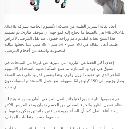
أبعاد نقالة السرير الطبية من سبيكة الألمنيوم الخاصة بشركة XIEHE
MEDICAL هي بالضبط ما تحتاج إليه لمواجهة أي موقف طارئ. تم تصميم
هذا المنتج بعناية لتقديم دعم وراحة قصوى عند نقل المرضى لأغراض
طبية. أبعاد النقالة هي 190 سم × 54 سم × 88 سم، مما يجعلها مثالية
لمجموعة واسعة من أحجام المرضى.
إحدى أكثر الخصائص البارزة التي تميزها عن غيرها من المنتجات في
السوق هي جودتها الممتازة. تم صنع السلّة الطبية باستخدام الألمنيوم
الفاخر الذي هو خفيف الوزن وقوي. وهذا يضمن قدرتها على دعم العملاء
يصل وزنهم إلى 180 كيلوجرامًا بسهولة، مع تحمل الاستخدام لسنوات دون
أي تلف.
تم تصميمها لتلبية جميع احتياجاتك لنقل المرضى بأمان وسهولة. يتيح لك
نظام تعديل الظهر والجزء السفلي من الجسم ضمان وضع المريض الأكثر
راحة أثناء النقل. كما أن السلّة مزودة برافتين جانبيتين يمكن رفعهما أو
خفضهما حسب متطلبات الموقف.