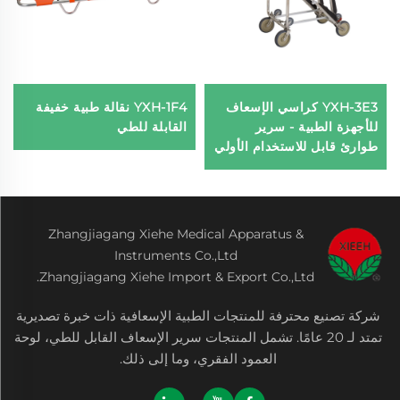
YXH-3E3 كراسي الإسعاف
YXH-1F4 نقالة طبية خفيفة
للأجهزة الطبية - سرير
القابلة للطي
طوارئ قابل للاستخدام الأولي
Zhangjiagang Xiehe Medical Apparatus &
Instruments Co.,Ltd
Zhangjiagang Xiehe Import & Export Co.,Ltd.
شركة تصنيع محترفة للمنتجات الطبية الإسعافية ذات خبرة تصديرية
تمتد لـ 20 عامًا. تشمل المنتجات سرير الإسعاف القابل للطي، لوحة
العمود الفقري، وما إلى ذلك.