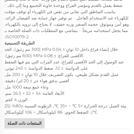
شفط يعمل بالقدم ومؤشر الفراغ ووحدة حاوية التجميع وما إلى ذلك. ·
يناسب المناطق التي تعاني من نقص في الكهرباء أو توقف مؤقت
للكهرباء عند الاستخدام العاجل. · تم توفير جهاز حماية ضد الفيضان الزائد،
وهو آمن وموثوق. حجمه الصغير وزنه خفيف، لا يحتاج إلى تزويد بالكهرباء،
مما يجعل استخدامه مريحاً. - يتماشى مع المتطلبات ذات الصلة الخاصة بـ
ISO10079-2.
الطريقة التصنيعية
خلال إنشاء فراغ داخل 10 ثوانٍ ≥ 0.04 MPa (300 مم زئبق)، الحد
الأقصى للفراغ: ≥ 0.08 MPa (600 مم زئبق).
عند الوصول إلى الحد الأقصى للفراغ، عدد المرات التي يتم فيها الضغط
على الدواسة: ≤ 12، ضغط الدواسة: ≥ 245 نيوتن.
عمل القدم بشكل طبيعي، يكون التصريف خلال 10 ثوانٍ ≥ 200 مل.
أقصى تدفق هواء حر ≥ 20 لتر/ دقيقة.
وعاء جمع سعة 1000 مل.
الأبعاد العامة: 34 × 22 × 26.5 سم.
الوزن 4 كجم.
بيئة العمل: درجة الحرارة +5 ℃ ~ +35 ℃، الرطوبة النسبية ≥80% (25
℃)، الضغط الجوي: 86 كيلوباسكال ~ 106 كيلوباسكال
المنتجات ذات الصلة