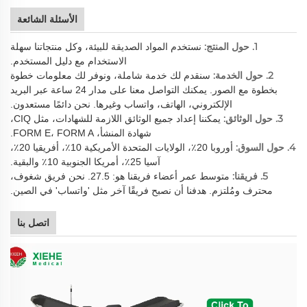
الأسئلة الشائعة
1. حول المنتج:
نستخدم المواد الصديقة للبيئة، وكل منتجاتنا سهلة
الاستخدام مع دليل المستخدم.
2. حول الخدمة:
سنقدم لك خدمة شاملة، ونوفر لك معلومات خطوة
بخطوة مع الصور. يمكنك التواصل معنا على مدار 24 ساعة عبر البريد
الإلكتروني، الهاتف، واتساب وغيرها. نحن دائمًا مستعدون.
3. حول الوثائق:
يمكننا إعداد جميع الوثائق اللازمة للشهادات، مثل CIQ،
شهادة المنشأ، FORM E، FORM A.
4. حول السوق:
أوروبا 20٪، الولايات المتحدة الأمريكية 10٪، أفريقيا 20٪،
آسيا 25٪، أمريكا الجنوبية 10٪ والبقية.
5. فريقنا:
متوسط عمر أعضاء فريقنا هو: 27.5. نحن فريق شغوف،
محترف ومُلتزم. هدفنا أن نصبح فريقًا آخر مثل 'واتساب' في الصين.
اتصل بنا