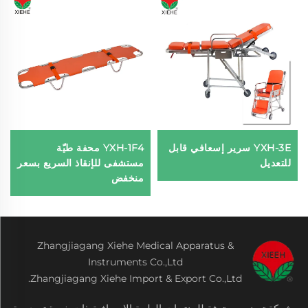
YXH-3E سرير إسعافي قابل
YXH-1F4 محفة طيّة
للتعديل
مستشفى للإنقاذ السريع بسعر
منخفض
Zhangjiagang Xiehe Medical Apparatus &
Instruments Co.,Ltd
Zhangjiagang Xiehe Import & Export Co.,Ltd.