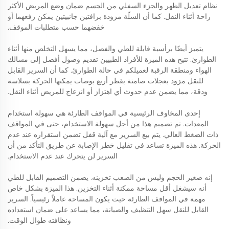
نظام تعديل الظهر والجزء السفلي من الجسم ضمان وضع المريض الأكثر
راحة أثناء النقل. كما أن السلّة مزودة برافتين جانبيتين يمكن رفعهما أو
خفضهما حسب متطلبات الموقف.
يتميز أيضًا برأسية قابلة للطي والفصل، مما يسهل التخلص منها أثناء
الطوارئ. تتيح هذه الميزة للأفراد الطبيين تقديم وصول أفضل إلى مسالك
الهواء ومنطقة الرقبة لعميلكم في حالة الطوارئ. كما أن السرير القابل
للنقل مزود بعجلات صامتة بقطر أربع بوصات يمكنها الحركة بسلاسة
ودقة، مما يضمن عدم حدوث أي اهتزاز أو انزعاج للمريض أثناء النقل.
إحدى المخاوف الرئيسية في المواقف الطارئة هي سهولة استخدام
المعدات. تم تصميم هذا من أجل سهولة الاستخدام، حتى في المواقف
ذات الضغط العالي. يتم بيع السرير مع آلية قفل تضمن استقراره عند عدم
الحركة. هذه الميزة تساعد في تقليل خطر الإصابة عن طريق التأكد من أن
السرير لن يتحرك عند عدم الاستخدام.
إنه صغير الحجم وليس من الصعب تخزينه. يضمن التصميم القابل للطي
أنه سيشغل أقل مساحة ممكنة أثناء التخزين. هذا الميزة بشكل خاص
مهمة في المواقف الطارئة حيث يكون المساحة عاملاً رئيسياً. السرير
القابل للنقل سهل التنظيف والصيانة، مما يساعد على ضمان استعداده
ونظافته طوال الوقت.