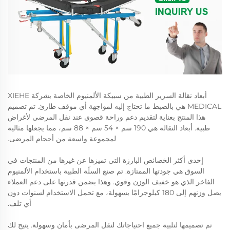
أبعاد نقالة السرير الطبية من سبيكة الألمنيوم الخاصة بشركة XIEHE
MEDICAL هي بالضبط ما تحتاج إليه لمواجهة أي موقف طارئ. تم تصميم
هذا المنتج بعناية لتقديم دعم وراحة قصوى عند نقل المرضى لأغراض
طبية. أبعاد النقالة هي 190 سم × 54 سم × 88 سم، مما يجعلها مثالية
لمجموعة واسعة من أحجام المرضى.
إحدى أكثر الخصائص البارزة التي تميزها عن غيرها من المنتجات في
السوق هي جودتها الممتازة. تم صنع السلّة الطبية باستخدام الألمنيوم
الفاخر الذي هو خفيف الوزن وقوي. وهذا يضمن قدرتها على دعم العملاء
يصل وزنهم إلى 180 كيلوجرامًا بسهولة، مع تحمل الاستخدام لسنوات دون
أي تلف.
تم تصميمها لتلبية جميع احتياجاتك لنقل المرضى بأمان وسهولة. يتيح لك