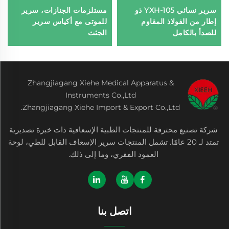
سرير نسائي YXH-105 ذو
مستلزمات الجنازات، سرير
إطار من الفولاذ المقاوم
للموتى مع أكياس سرير
للصدأ بالكامل
الجثث
Zhangjiagang Xiehe Medical Apparatus &
Instruments Co.,Ltd
Zhangjiagang Xiehe Import & Export Co.,Ltd.
شركة تصنيع محترفة للمنتجات الطبية الإسعافية ذات خبرة تصديرية
تمتد لـ 20 عامًا. تشمل المنتجات سرير الإسعاف القابل للطي، لوحة
العمود الفقري، وما إلى ذلك.
اتصل بنا