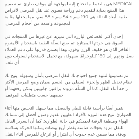
MEDICAL هي بالضبط ما تحتاج إليه لمواجهة أي موقف طارئ. تم تصميم
هذا المنتج بعناية لتقديم دعم وراحة قصوى عند نقل المرضى لأغراض
طبية. أبعاد النقالة هي 190 سم × 54 سم × 88 سم، مما يجعلها مثالية
لمجموعة واسعة من أحجام المرضى.
إحدى أكثر الخصائص البارزة التي تميزها عن غيرها من المنتجات في
السوق هي جودتها الممتازة. تم صنع السلّة الطبية باستخدام الألمنيوم
الفاخر الذي هو خفيف الوزن وقوي. وهذا يضمن قدرتها على دعم العملاء
يصل وزنهم إلى 180 كيلوجرامًا بسهولة، مع تحمل الاستخدام لسنوات دون
أي تلف.
تم تصميمها لتلبية جميع احتياجاتك لنقل المرضى بأمان وسهولة. يتيح لك
نظام تعديل الظهر والجزء السفلي من الجسم ضمان وضع المريض الأكثر
راحة أثناء النقل. كما أن السلّة مزودة برافتين جانبيتين يمكن رفعهما أو
خفضهما حسب متطلبات الموقف.
يتميز أيضًا برأسية قابلة للطي والفصل، مما يسهل التخلص منها أثناء
الطوارئ. تتيح هذه الميزة للأفراد الطبيين تقديم وصول أفضل إلى مسالك
الهواء ومنطقة الرقبة لعميلكم في حالة الطوارئ. كما أن السرير القابل
للنقل مزود بعجلات صامتة بقطر أربع بوصات يمكنها الحركة بسلاسة
ودقة، مما يضمن عدم حدوث أي اهتزاز أو انزعاج للمريض أثناء النقل.