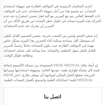
إحدى المخاوف الرئيسية في المواقف الطارئة هي سهولة استخدام
المعدات. تم تصميم هذا من أجل سهولة الاستخدام، حتى في المواقف
ذات الضغط العالي. يتم بيع السرير مع آلية قفل تضمن استقراره عند عدم
الحركة. هذه الميزة تساعد في تقليل خطر الإصابة عن طريق التأكد من أن
السرير لن يتحرك عند عدم الاستخدام.
إنه صغير الحجم وليس من الصعب تخزينه. يضمن التصميم القابل للطي
أنه سيشغل أقل مساحة ممكنة أثناء التخزين. هذا الميزة بشكل خاص
مهمة في المواقف الطارئة حيث يكون المساحة عاملاً رئيسياً. السرير
القابل للنقل سهل التنظيف والصيانة، مما يساعد على ضمان استعداده
ونظافته طوال الوقت.
إن أبعاد نقالة XIEHE MEDICAL المصنوعة من سبيكة الألمنيوم إضافة
قيمة لأي منشأة طوارئ طبية. جودتها العالية، وسهولة استخدامها وميزاتها
المريحة تجعلها الخيار المثالي لمواجهة أي موقف طارئ. اختر XIEHE
MEDICAL لتلبية احتياجاتك الطبية واستمتع بأفضل المعدات الطبية.
اتصل بنا