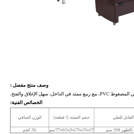
وصف منتج مفصل
:
خل، سهل الإغلاق والفتح.
الخصائص الفنية:
القابل للطي
حجم التعبئة (1 قطعة)
الوزن الصافي
77x60x34/74x74x17سم
36 كجم