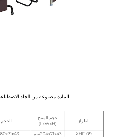
المادة مصنوعة من الجلد الاصطناعي المضغوط PVC، مع ربيع ممتد في الدا
حجم المنتج
الطراز
الحجم 
(LxWxH)
XHF-09
204x71x43سم
80x71x43 (الظهر 98) سم