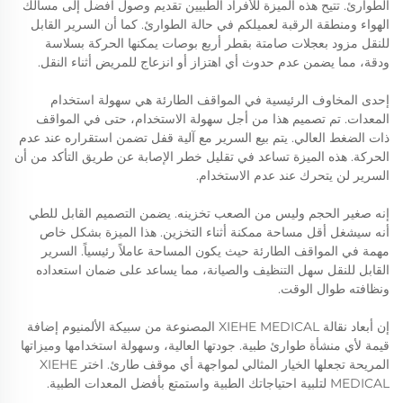
الطوارئ. تتيح هذه الميزة للأفراد الطبيين تقديم وصول أفضل إلى مسالك
الهواء ومنطقة الرقبة لعميلكم في حالة الطوارئ. كما أن السرير القابل
للنقل مزود بعجلات صامتة بقطر أربع بوصات يمكنها الحركة بسلاسة
ودقة، مما يضمن عدم حدوث أي اهتزاز أو انزعاج للمريض أثناء النقل.
إحدى المخاوف الرئيسية في المواقف الطارئة هي سهولة استخدام
المعدات. تم تصميم هذا من أجل سهولة الاستخدام، حتى في المواقف
ذات الضغط العالي. يتم بيع السرير مع آلية قفل تضمن استقراره عند عدم
الحركة. هذه الميزة تساعد في تقليل خطر الإصابة عن طريق التأكد من أن
السرير لن يتحرك عند عدم الاستخدام.
إنه صغير الحجم وليس من الصعب تخزينه. يضمن التصميم القابل للطي
أنه سيشغل أقل مساحة ممكنة أثناء التخزين. هذا الميزة بشكل خاص
مهمة في المواقف الطارئة حيث يكون المساحة عاملاً رئيسياً. السرير
القابل للنقل سهل التنظيف والصيانة، مما يساعد على ضمان استعداده
ونظافته طوال الوقت.
إن أبعاد نقالة XIEHE MEDICAL المصنوعة من سبيكة الألمنيوم إضافة
قيمة لأي منشأة طوارئ طبية. جودتها العالية، وسهولة استخدامها وميزاتها
المريحة تجعلها الخيار المثالي لمواجهة أي موقف طارئ. اختر XIEHE
MEDICAL لتلبية احتياجاتك الطبية واستمتع بأفضل المعدات الطبية.