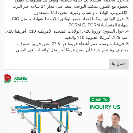
بخطوة مع الصور. يمكنك التواصل معنا على مدار 24 ساعة عبر البريد
الإلكتروني، الهاتف، واتساب وغيرها. نحن دائمًا مستعدون.
3. حول الوثائق:
يمكننا إعداد جميع الوثائق اللازمة للشهادات، مثل CIQ،
شهادة المنشأ، FORM E، FORM A.
4. حول السوق:
أوروبا 20٪، الولايات المتحدة الأمريكية 10٪، أفريقيا 20٪،
آسيا 25٪، أمريكا الجنوبية 10٪ والبقية.
5. فريقنا:
متوسط عمر أعضاء فريقنا هو: 27.5. نحن فريق شغوف،
محترف ومُلتزم. هدفنا أن نصبح فريقًا آخر مثل 'واتساب' في الصين.
اتصل بنا