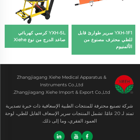
YXH-1F1 سرير طوارئ قابل
YXH-5L كرسي كهربائي
للطي محترف مصنوع من
صاعد الدرج من نوع Xiehe
الألمنيوم
Zhangjiagang Xiehe Medical Apparatus &
Instruments Co.,Ltd
Zhangjiagang Xiehe Import & Export Co.,Ltd.
شركة تصنيع محترفة للمنتجات الطبية الإسعافية ذات خبرة تصديرية
تمتد لـ 20 عامًا. تشمل المنتجات سرير الإسعاف القابل للطي، لوحة
العمود الفقري، وما إلى ذلك.