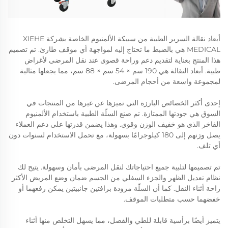
أبعاد نقالة السرير الطبية من سبيكة الألمنيوم الخاصة بشركة XIEHE
MEDICAL هي بالضبط ما تحتاج إليه لمواجهة أي موقف طارئ. تم تصميم
هذا المنتج بعناية لتقديم دعم وراحة قصوى عند نقل المرضى لأغراض
طبية. أبعاد النقالة هي 190 سم × 54 سم × 88 سم، مما يجعلها مثالية
لمجموعة واسعة من أحجام المرضى.
إحدى أكثر الخصائص البارزة التي تميزها عن غيرها من المنتجات في
السوق هي جودتها الممتازة. تم صنع السلّة الطبية باستخدام الألمنيوم
الفاخر الذي هو خفيف الوزن وقوي. وهذا يضمن قدرتها على دعم العملاء
يصل وزنهم إلى 180 كيلوجرامًا بسهولة، مع تحمل الاستخدام لسنوات دون
أي تلف.
تم تصميمها لتلبية جميع احتياجاتك لنقل المرضى بأمان وسهولة. يتيح لك
نظام تعديل الظهر والجزء السفلي من الجسم ضمان وضع المريض الأكثر
راحة أثناء النقل. كما أن السلّة مزودة برافتين جانبيتين يمكن رفعهما أو
خفضهما حسب متطلبات الموقف.
يتميز أيضًا برأسية قابلة للطي والفصل، مما يسهل التخلص منها أثناء