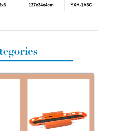
6x6
137x34x4cm
YXH-1A6G