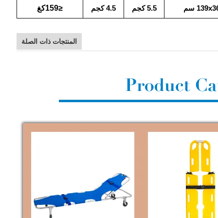
≤159كغ
139x3
سم
5.5 كجم
4.5 كجم
المنتجات ذات الصلة