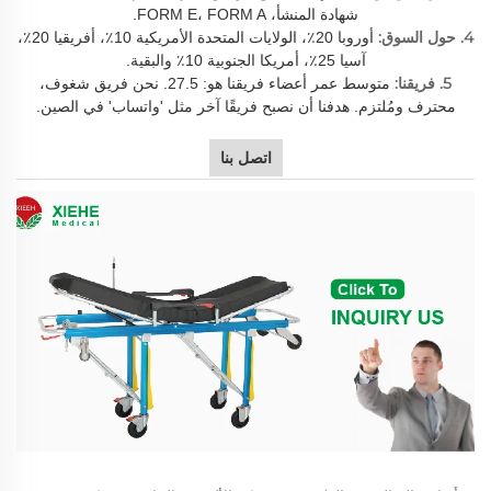
شهادة المنشأ، FORM E، FORM A.
4. حول السوق:
أوروبا 20٪، الولايات المتحدة الأمريكية 10٪، أفريقيا 20٪،
آسيا 25٪، أمريكا الجنوبية 10٪ والبقية.
5. فريقنا:
متوسط عمر أعضاء فريقنا هو: 27.5. نحن فريق شغوف،
محترف ومُلتزم. هدفنا أن نصبح فريقًا آخر مثل 'واتساب' في الصين.
اتصل بنا