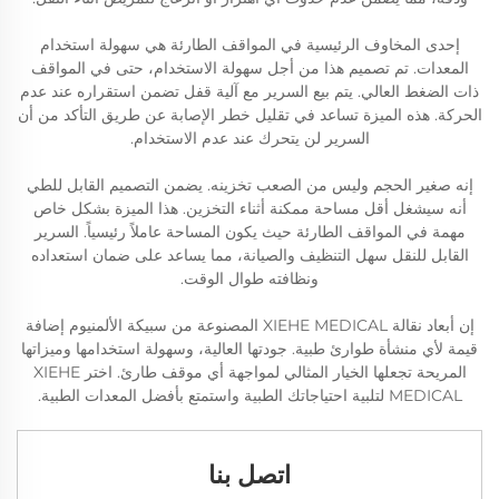
إحدى المخاوف الرئيسية في المواقف الطارئة هي سهولة استخدام
المعدات. تم تصميم هذا من أجل سهولة الاستخدام، حتى في المواقف
ذات الضغط العالي. يتم بيع السرير مع آلية قفل تضمن استقراره عند عدم
الحركة. هذه الميزة تساعد في تقليل خطر الإصابة عن طريق التأكد من أن
السرير لن يتحرك عند عدم الاستخدام.
إنه صغير الحجم وليس من الصعب تخزينه. يضمن التصميم القابل للطي
أنه سيشغل أقل مساحة ممكنة أثناء التخزين. هذا الميزة بشكل خاص
مهمة في المواقف الطارئة حيث يكون المساحة عاملاً رئيسياً. السرير
القابل للنقل سهل التنظيف والصيانة، مما يساعد على ضمان استعداده
ونظافته طوال الوقت.
إن أبعاد نقالة XIEHE MEDICAL المصنوعة من سبيكة الألمنيوم إضافة
قيمة لأي منشأة طوارئ طبية. جودتها العالية، وسهولة استخدامها وميزاتها
المريحة تجعلها الخيار المثالي لمواجهة أي موقف طارئ. اختر XIEHE
MEDICAL لتلبية احتياجاتك الطبية واستمتع بأفضل المعدات الطبية.
اتصل بنا