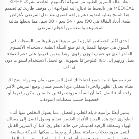
أبعاد نقالة السرير الطبية من سبيكة الألمنيوم الخاصة بشركة XIEHE
MEDICAL هي بالضبط ما تحتاج إليه لمواجهة أي موقف طارئ. تم تصميم
هذا المنتج بعناية لتقديم دعم وراحة قصوى عند نقل المرضى لأغراض
طبية. أبعاد النقالة هي 190 سم × 54 سم × 88 سم، مما يجعلها مثالية
لمجموعة واسعة من أحجام المرضى.
إحدى أكثر الخصائص البارزة التي تميزها عن غيرها من المنتجات في
السوق هي جودتها الممتازة. تم صنع السلّة الطبية باستخدام الألمنيوم
الفاخر الذي هو خفيف الوزن وقوي. وهذا يضمن قدرتها على دعم العملاء
يصل وزنهم إلى 180 كيلوجرامًا بسهولة، مع تحمل الاستخدام لسنوات دون
أي تلف.
تم تصميمها لتلبية جميع احتياجاتك لنقل المرضى بأمان وسهولة. يتيح لك
نظام تعديل الظهر والجزء السفلي من الجسم ضمان وضع المريض الأكثر
راحة أثناء النقل. كما أن السلّة مزودة برافتين جانبيتين يمكن رفعهما أو
خفضهما حسب متطلبات الموقف.
يتميز أيضًا برأسية قابلة للطي والفصل، مما يسهل التخلص منها أثناء
الطوارئ. تتيح هذه الميزة للأفراد الطبيين تقديم وصول أفضل إلى مسالك
الهواء ومنطقة الرقبة لعميلكم في حالة الطوارئ. كما أن السرير القابل
للنقل مزود بعجلات صامتة بقطر أربع بوصات يمكنها الحركة بسلاسة
ودقة، مما يضمن عدم حدوث أي اهتزاز أو انزعاج للمريض أثناء النقل.