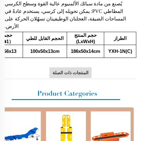
يُصنع من مادة سبائك الألمنيوم عالية القوة وسطح الكرسي
المطاطي PVC: يمكن تحويله إلى كرسي، يستخدم عادةً في
المساحات الضيقة، العجلتان الوظيفيتان تسهّلان الحركة على
الأرض.
حجم المنتج
حجم ال
الطراز
الحجم القابل للطي
(LxWxH)
（1قطعة
8x56x13
100x50x13cm
186x50x14cm
YXH-1N(C)
المنتجات ذات الصلة