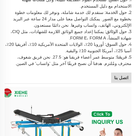
الاستخدام مع دليل المستخدم.
2. حول الخدمة:
سنقدم لك خدمة شاملة، ونوفر لك معلومات خطوة
بخطوة مع الصور. يمكنك التواصل معنا على مدار 24 ساعة عبر البريد
الإلكتروني، الهاتف، واتساب وغيرها. نحن دائمًا مستعدون.
3. حول الوثائق:
يمكننا إعداد جميع الوثائق اللازمة للشهادات، مثل CIQ،
شهادة المنشأ، FORM E، FORM A.
4. حول السوق:
أوروبا 20٪، الولايات المتحدة الأمريكية 10٪، أفريقيا 20٪،
آسيا 25٪، أمريكا الجنوبية 10٪ والبقية.
5. فريقنا:
متوسط عمر أعضاء فريقنا هو: 27.5. نحن فريق شغوف،
محترف ومُلتزم. هدفنا أن نصبح فريقًا آخر مثل 'واتساب' في الصين.
اتصل بنا