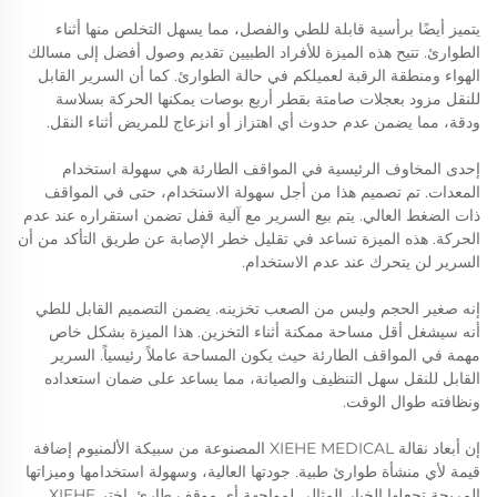
يتميز أيضًا برأسية قابلة للطي والفصل، مما يسهل التخلص منها أثناء
الطوارئ. تتيح هذه الميزة للأفراد الطبيين تقديم وصول أفضل إلى مسالك
الهواء ومنطقة الرقبة لعميلكم في حالة الطوارئ. كما أن السرير القابل
للنقل مزود بعجلات صامتة بقطر أربع بوصات يمكنها الحركة بسلاسة
ودقة، مما يضمن عدم حدوث أي اهتزاز أو انزعاج للمريض أثناء النقل.
إحدى المخاوف الرئيسية في المواقف الطارئة هي سهولة استخدام
المعدات. تم تصميم هذا من أجل سهولة الاستخدام، حتى في المواقف
ذات الضغط العالي. يتم بيع السرير مع آلية قفل تضمن استقراره عند عدم
الحركة. هذه الميزة تساعد في تقليل خطر الإصابة عن طريق التأكد من أن
السرير لن يتحرك عند عدم الاستخدام.
إنه صغير الحجم وليس من الصعب تخزينه. يضمن التصميم القابل للطي
أنه سيشغل أقل مساحة ممكنة أثناء التخزين. هذا الميزة بشكل خاص
مهمة في المواقف الطارئة حيث يكون المساحة عاملاً رئيسياً. السرير
القابل للنقل سهل التنظيف والصيانة، مما يساعد على ضمان استعداده
ونظافته طوال الوقت.
إن أبعاد نقالة XIEHE MEDICAL المصنوعة من سبيكة الألمنيوم إضافة
قيمة لأي منشأة طوارئ طبية. جودتها العالية، وسهولة استخدامها وميزاتها
المريحة تجعلها الخيار المثالي لمواجهة أي موقف طارئ. اختر XIEHE