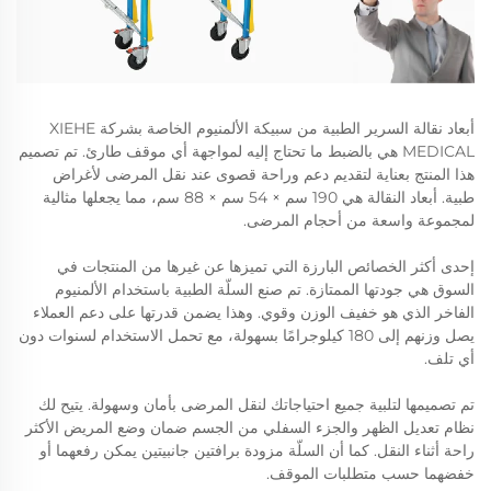
أبعاد نقالة السرير الطبية من سبيكة الألمنيوم الخاصة بشركة XIEHE
MEDICAL هي بالضبط ما تحتاج إليه لمواجهة أي موقف طارئ. تم تصميم
هذا المنتج بعناية لتقديم دعم وراحة قصوى عند نقل المرضى لأغراض
طبية. أبعاد النقالة هي 190 سم × 54 سم × 88 سم، مما يجعلها مثالية
لمجموعة واسعة من أحجام المرضى.
إحدى أكثر الخصائص البارزة التي تميزها عن غيرها من المنتجات في
السوق هي جودتها الممتازة. تم صنع السلّة الطبية باستخدام الألمنيوم
الفاخر الذي هو خفيف الوزن وقوي. وهذا يضمن قدرتها على دعم العملاء
يصل وزنهم إلى 180 كيلوجرامًا بسهولة، مع تحمل الاستخدام لسنوات دون
أي تلف.
تم تصميمها لتلبية جميع احتياجاتك لنقل المرضى بأمان وسهولة. يتيح لك
نظام تعديل الظهر والجزء السفلي من الجسم ضمان وضع المريض الأكثر
راحة أثناء النقل. كما أن السلّة مزودة برافتين جانبيتين يمكن رفعهما أو
خفضهما حسب متطلبات الموقف.