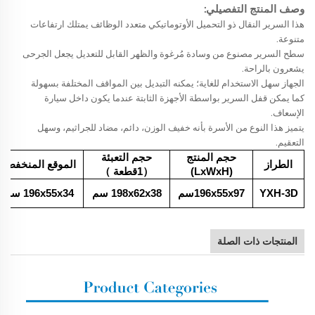
وصف المنتج التفصيلي:
هذا السرير النقال ذو التحميل الأوتوماتيكي متعدد الوظائف يمتلك ارتفاعات
متنوعة.
سطح السرير مصنوع من وسادة مُرغوة والظهر القابل للتعديل يجعل الجرحى
يشعرون بالراحة.
الجهاز سهل الاستخدام للغاية؛ يمكنه التبديل بين المواقف المختلفة بسهولة
كما يمكن قفل السرير بواسطة الأجهزة الثابتة عندما يكون داخل سيارة
الإسعاف.
يتميز هذا النوع من الأسرة بأنه خفيف الوزن، دائم، مضاد للجراثيم، وسهل
التعقيم.
حجم المنتج
حجم التعبئة
الطراز
الموقع المنخفض
(LxWxH)
（1قطعة
）
YXH-3D
196x55x97سم
198x62x38
سم
196x55x34
سم
المنتجات ذات الصلة