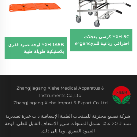
YXH-5C كرسي بعجلات
احترافي رباعية للمergency
YXH-1A6B لوحة عمود فقري
بلاستيكية طويلة طبية
Zhangjiagang Xiehe Medical Apparatus &
Instruments Co.,Ltd
Zhangjiagang Xiehe Import & Export Co.,Ltd.
شركة تصنيع محترفة للمنتجات الطبية الإسعافية ذات خبرة تصديرية
تمتد لـ 20 عامًا. تشمل المنتجات سرير الإسعاف القابل للطي، لوحة
العمود الفقري، وما إلى ذلك.