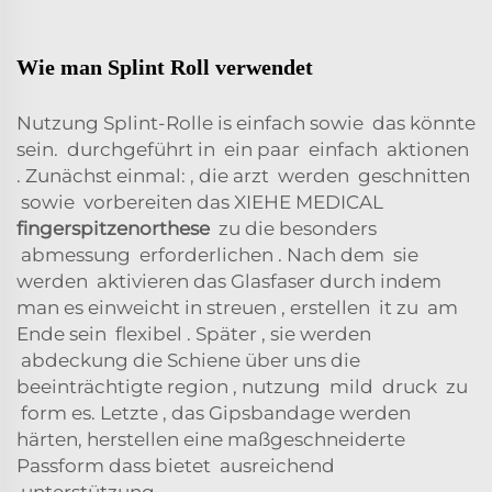
Wie man Splint Roll verwendet
Nutzung
Splint-Rolle
is
einfach
sowie
das könnte
sein.
durchgeführt in
ein paar
einfach
aktionen
.
Zunächst einmal:
, die
arzt
werden
geschnitten
sowie
vorbereiten
das XIEHE MEDICAL
fingerspitzenorthese
zu
die
besonders
abmessung
erforderlichen
.
Nach dem
sie
werden
aktivieren
das Glasfaser
durch
indem
man es einweicht in
streuen
,
erstellen
it
zu
am
Ende sein
flexibel
.
Später
,
sie werden
abdeckung
die Schiene
über uns
die
beeinträchtigte
region
,
nutzung
mild
druck
zu
form
es.
Letzte
, das Gipsbandage
werden
härten,
herstellen
eine maßgeschneiderte
Passform dass
bietet
ausreichend
unterstützung
.