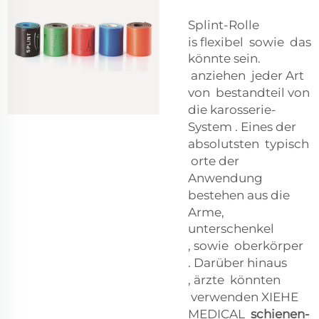
Splint-Rolle
is
flexibel
sowie
das
könnte sein.
anziehen
jeder Art
von
bestandteil von
die
karosserie-
System
.
Eines der
absolutsten
typisch
orte
der
Anwendung
bestehen aus
die
Arme,
unterschenkel
,
sowie
oberkörper
.
Darüber hinaus
,
ärzte
könnten
verwenden
XIEHE
MEDICAL
schienen-