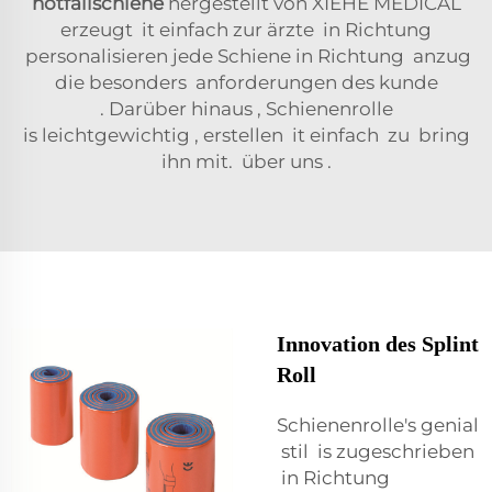
notfallschiene
hergestellt von XIEHE MEDICAL
erzeugt
it
einfach
zur
ärzte
in Richtung
personalisieren
jede Schiene
in Richtung
anzug
die
besonders
anforderungen
des
kunde
.
Darüber hinaus
, Schienenrolle
is
leichtgewichtig
,
erstellen
it
einfach
zu
bring
ihn mit.
über uns
.
Innovation des Splint
Roll
Schienenrolle's
genial
stil
is
zugeschrieben
in Richtung