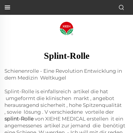
Splint-Rolle
Schienenrolle - Eine Revolution
Entwicklung
in
dem
Medizin
Weltkugel
Splint-Rolle
is
einfallsreich
artikel
die
hat
umgeformt
die
klinischen
markt
,
angebot
herausragend
sicherheit
,
hohe Spitzenqualität
,
sowie
lösung
. V
verschiedene
vorteile der
splint-Rolle
von XIEHE MEDICAL
erstellen
it
ein
angemessenes
artikel
zur
jemand
die
benötigt
eine Schiene. W
werden
- Ich will mit dir reden.