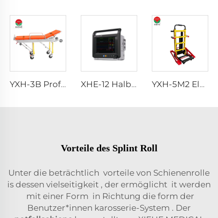
YXH-3B Professionelle Notfall-Krankenwagen-Ausklappbare Trage Liege
XHE-12 Halbmodularer Monitor
YXH-5M2 Elektrischer Medizinischer Faltbarer Klettertreppenrollstuhl Lift
Vorteile des Splint Roll
Unter
die
beträchtlich
vorteile
von Schienenrolle
is
dessen
vielseitigkeit
, der
ermöglicht
it
werden
mit einer Form
in Richtung
die
form
der
Benutzer*innen
karosserie-System
. Der