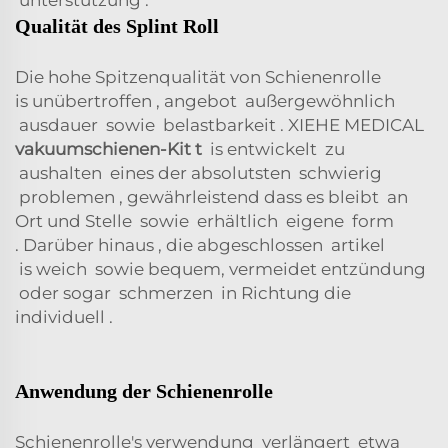
Qualität des Splint Roll
Die
hohe Spitzenqualität
von Schienenrolle
is
unübertroffen
,
angebot
außergewöhnlich
ausdauer
sowie
belastbarkeit
. XIEHE MEDICAL
vakuumschienen-Kit
t
is
entwickelt
zu
aushalten
eines der absolutsten
schwierig
problemen
,
gewährleistend
dass es
bleibt
an
Ort und Stelle
sowie
erhältlich
eigene
form
.
Darüber hinaus
, die
abgeschlossen
artikel
is
weich
sowie bequem, vermeidet
entzündung
oder sogar
schmerzen
in Richtung
die
individuell
.
Anwendung der Schienenrolle
Schienenrolle's
verwendung
verlängert
etwa