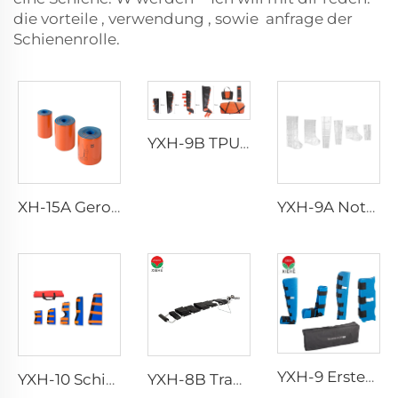
die
vorteile
,
verwendung
,
sowie
anfrage
der
Schienenrolle.
YXH-9B TPU-Schienenset
XH-15A Gerollte Schiene
YXH-9A Notfall-Rettungsluftschienen
YXH-9 Erste-Hilfe-Schienen-Set
YXH-10 Schienenset
YXH-8B Tractionsschienen-Set