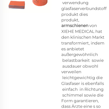
verwendung
glasfaserverbundstoff
produkt
dies
produkt,
armschienen
von
XIEHE MEDICAL hat
den klinischen Markt
transformiert, indem
es anbietet
außergewöhnlich
belastbarkeit
sowie
ausdauer
obwohl
verweilen
leichtgewichtig
die
Glasfaser
is
ebenfalls
einfach
in Richtung
schimmel
sowie die
Form garantieren,
dass Ärzte eine s
so