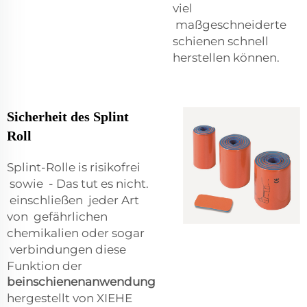
viel
maßgeschneiderte
schienen schnell
herstellen können.
Sicherheit des Splint
Roll
Splint-Rolle
is
risikofrei
sowie
- Das tut es nicht.
einschließen
jeder Art
von
gefährlichen
chemikalien
oder sogar
verbindungen
diese
Funktion der
beinschienenanwendung
hergestellt von XIEHE