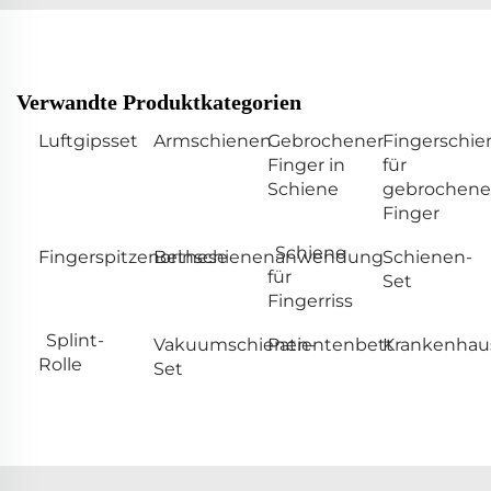
Verwandte Produktkategorien
Luftgipsset
Armschienen
Gebrochener
Fingerschie
Finger in
für
Schiene
gebrochene
Finger
Schiene
Fingerspitzenorthese
Beinschienenanwendung
Schienen-
für
Set
Fingerriss
Splint-
Vakuumschienen-
Patientenbett
Krankenhaus
Rolle
Set