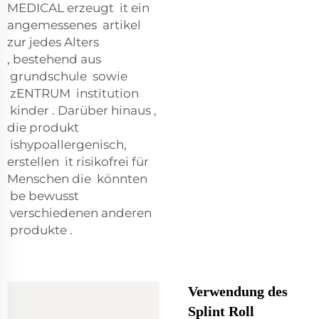
MEDICAL
erzeugt
it
ein
angemessenes
artikel
zur
jedes Alters
,
bestehend aus
grundschule
sowie
zENTRUM
institution
kinder
.
Darüber hinaus
,
die
produkt
is
hypoallergenisch,
erstellen
it
risikofrei für
Menschen
die
könnten
be
bewusst
verschiedenen anderen
produkte
.
Verwendung des
Splint Roll