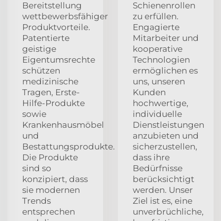
Bereitstellung
Schienenrollen
wettbewerbsfähiger
zu erfüllen.
Produktvorteile.
Engagierte
Patentierte
Mitarbeiter und
geistige
kooperative
Eigentumsrechte
Technologien
schützen
ermöglichen es
medizinische
uns, unseren
Tragen, Erste-
Kunden
Hilfe-Produkte
hochwertige,
sowie
individuelle
Krankenhausmöbel
Dienstleistungen
und
anzubieten und
Bestattungsprodukte.
sicherzustellen,
Die Produkte
dass ihre
sind so
Bedürfnisse
konzipiert, dass
berücksichtigt
sie modernen
werden. Unser
Trends
Ziel ist es, eine
entsprechen
unverbrüchliche,