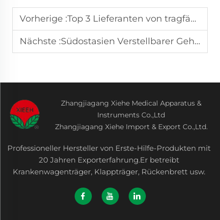
Vorherige :
Top 3 Lieferanten von tragfähigen Notfalltragen für eine schnelle Reaktion auf medizinische Notfälle
Nächste :
Südostasien Verstellbarer Gehstock für Pflege von älteren Menschen Nicht rutschende Basis für einen sicheren Griff und sichere Nutzung zu Hause
Zhangjiagang Xiehe Medical Apparatus &
Instruments Co.,Ltd
Zhangjiagang Xiehe Import & Export Co.,Ltd.
Professioneller Hersteller von Erste-Hilfe-Produkten mit
20 Jahren Exporterfahrung.Er betreibt
Krankenwagenträger, Klappträger, Rückenbrett usw.