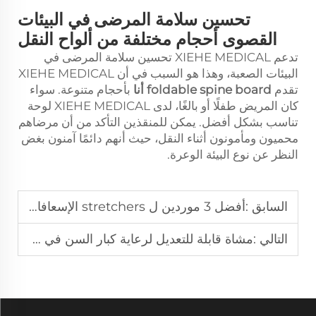
تحسين سلامة المرضى في البيئات
القصوى أحجام مختلفة من ألواح النقل
تدعم XIEHE MEDICAL تحسين سلامة المرضى في
البيئات الصعبة، وهذا هو السبب في أن XIEHE MEDICAL
تقدم
foldable spine board
أنا
بأحجام متنوعة. سواء
كان المريض طفلًا أو بالغًا، لدى XIEHE MEDICAL لوحة
تناسب بشكل أفضل. يمكن للمنقذين التأكد من أن مرضاهم
محميون ومأمونون أثناء النقل، حيث أنهم دائمًا آمنون بغض
النظر عن نوع البيئة الوعرة.
السابق :
أفضل 3 موردين ل stretchers الإسعافات الأولية ذات القدرة العالية على تحمل الأحمال للرد السريع على احتياجات الطوارئ الطبية
التالي :
مشاة قابلة للتعديل لرعاية كبار السن في جنوب شرق آسيا، قاعدة غيرользية لتحقيق قبضة مريحة واستخدام آمن في المنزل