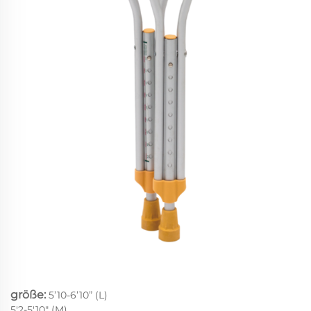
größe:
5’10-6’10” (L)
5'2-5'10" (M)