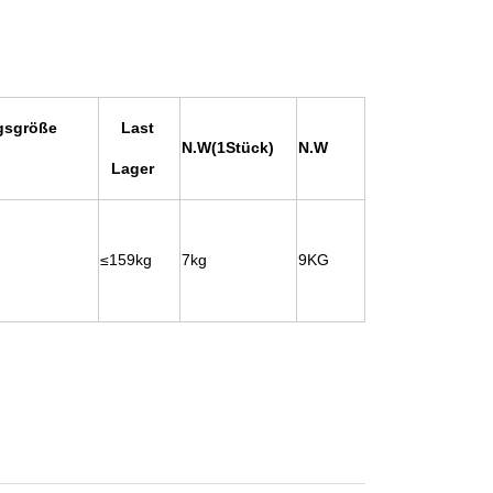
sgröße   
Last 
N.W(1Stück) 
N.W 
Lager   
 
≤159kg 
7kg 
9KG   