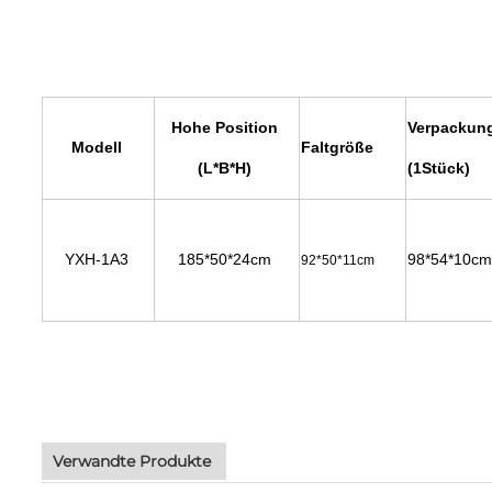
Hohe Position 
Verpackung
Modell 
Faltgröße 
(L*B*H) 
(1Stück) 
YXH-1A3 
185*50*24cm 
98*54*10cm
92*50*11cm 
Verwandte Produkte 