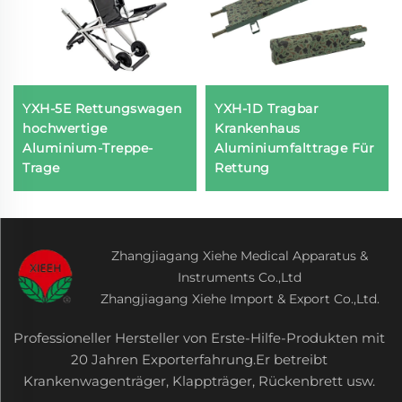
YXH-5E Rettungswagen
YXH-1D Tragbar
hochwertige
Krankenhaus
Aluminium-Treppe-
Aluminiumfalttrage Für
Trage
Rettung
Zhangjiagang Xiehe Medical Apparatus &
Instruments Co.,Ltd
Zhangjiagang Xiehe Import & Export Co.,Ltd.
Professioneller Hersteller von Erste-Hilfe-Produkten mit
20 Jahren Exporterfahrung.Er betreibt
Krankenwagenträger, Klappträger, Rückenbrett usw.