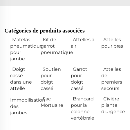
Catégories de produits associées
Matelas
Kit de
Attelles à
Attelles
pneumatique
garrot
air
pour bras
pour
pneumatique
jambe
Doigt
Soutien
Garrot
Attelles
cassé
pour
pour
de
dans une
doigt
doigt
premiers
attelle
cassé
cassé
secours
Sac
Brancard
Civière
Immobilisation
Mortuaire
pour la
pliante
des
colonne
d'urgence
jambes
vertébrale