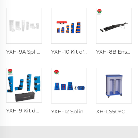
YXH-9A Splints d'urgence gonflables
YXH-10 Kit d'Attelles
YXH-8B Ensemble de Spline de traction
YXH-9 Kit de Spline de premiers secours
YXH-12 Spline vide
XH-LS50YC Case History Emergency Trolley