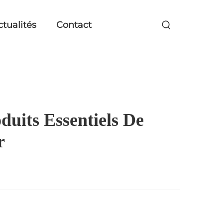
ctualités
Contact
uits Essentiels De
r