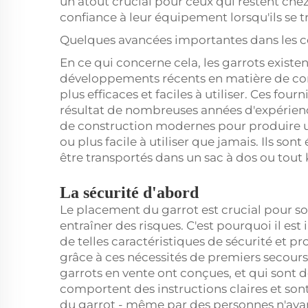
un atout crucial pour ceux qui restent chez 
confiance à leur équipement lorsqu'ils se tr
Quelques avancées importantes dans les c
En ce qui concerne cela, les garrots existe
développements récents en matière de con
plus efficaces et faciles à utiliser. Ces fou
résultat de nombreuses années d'expérie
de construction modernes pour produire un 
ou plus facile à utiliser que jamais. Ils so
être transportés dans un sac à dos ou tout 
La sécurité d'abord
Le placement du garrot est crucial pour s
entraîner des risques. C'est pourquoi il es
de telles caractéristiques de sécurité et pr
grâce à ces nécessités de premiers secour
garrots en vente ont conçues, et qui sont de
comportent des instructions claires et son
du garrot - même par des personnes n'ayan