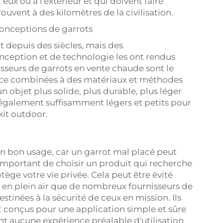
eux ou à l'extérieur et qui doivent faire
ouvent à des kilomètres de la civilisation.
onceptions de garrots
nt depuis des siècles, mais des
ception et de technologie les ont rendus
rnisseurs de garrots en vente chaude sont le
nce combinées à des matériaux et méthodes
objet plus solide, plus durable, plus léger
nt également suffisamment légers et petits pour
kit outdoor.
on bon usage, car un garrot mal placé peut
t important de choisir un produit qui recherche
otège votre vie privée. Cela peut être évité
s en plein air que de nombreux fournisseurs de
stinées à la sécurité de ceux en mission. Ils
t conçus pour une application simple et sûre
t aucune expérience préalable d'utilisation