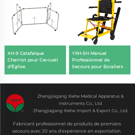
XH-9 Catafalque
YXH-5H Manuel
Charriot pour Cercueil
Professionnel de
d'Église
Secours pour Escaliers
Zhangjiagang Xiehe Medical Apparatus &
Instruments Co., Ltd
Zhangjiagang Xiehe Import & Export Co., Ltd.
Fabricant professionnel de produits de premiers
secours avec 20 ans d'expérience en exportation.