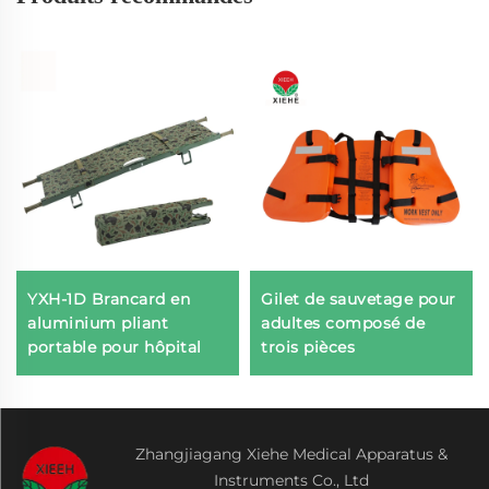
YXH-1D Brancard en
Gilet de sauvetage pour
aluminium pliant
adultes composé de
portable pour hôpital
trois pièces
Zhangjiagang Xiehe Medical Apparatus &
Instruments Co., Ltd