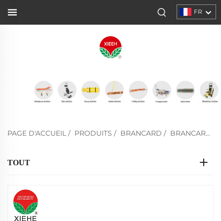
FR
PAGE D'ACCUEIL
/
PRODUITS
/
BRANCARD
/
BRANCARD PLIANT
TOUT