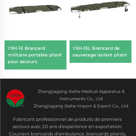
YXH-1E Brancard
YXH-1EL Brancard de
militaire portable pliant
sauvetage isolant pliant
pour secours
Zhangjiagang Xiehe Medical Apparatus &
Instruments Co., Ltd
Zhangjiagang Xiehe Import & Export Co., Ltd.
Fabricant professionnel de produits de premiers
secours avec 20 ans d'expérience en exportation.
Couvrant brancards d'ambulance, brancards pliants,