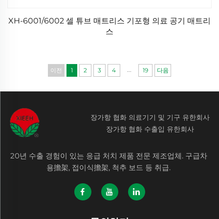
XH-6001/6002 셀 튜브 매트리스 기포형 의료 공기 매트리
스
...
이전
1
2
3
4
19
다음
장가항 협화 의료기기 및 기구 유한회사
장가항 협화 수출입 유한회사
20년 수출 경험이 있는 응급 처치 제품 전문 제조업체. 구급차
용擔架, 접이식擔架, 척추 보드 등 취급.